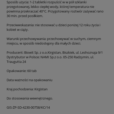
Sposób użycia: 1-2 tabletki rozpuścić w w pół szklanki
przegotowanej, lekko ciepłej wody, której temperatura nie
powinna przekraczać 40°C. Przygotowany roztwór zażywać rano
30 min. przed posiłkiem.
Przeciwwskazania: nie stosować u dzieci poniżej 12 roku życia i
kobiet w ciąży.
Warunki przechowywania: przechowywać w suchym, ciemnym
miejscu, w sposób niedostępny dla małych dzieci.
Producent: Biowit Sp. z o.o.Kirgistan, Biszkiek, ul. Leshoznaja 9/1
Dystrybutor w Polsce: NAMI Sp.z o.o. 05-250 Radzymin, ul.
Traugutta 24
Opakowanie: 60 tab
Data ważności na opakowaniu
Kraj pochodzenia: Kirgistan
Do stosowania wewnętrznego.
GIS-ŻP-SD-4230-00758/KC/14