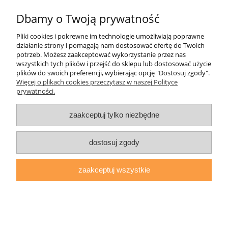
Dbamy o Twoją prywatność
Pliki cookies i pokrewne im technologie umożliwiają poprawne
Pomoc
działanie strony i pomagają nam dostosować ofertę do Twoich
potrzeb. Możesz zaakceptować wykorzystanie przez nas
wszystkich tych plików i przejść do sklepu lub dostosować użycie
Moje konto
plików do swoich preferencji, wybierając opcję "Dostosuj zgody".
Więcej o plikach cookies przeczytasz w naszej Polityce
prywatności.
Płatności i dostawa
zaakceptuj tylko niezbędne
Informacje
O nas
dostosuj zgody
zaakceptuj wszystkie
daryziol.pl
|
ul. Grodzka Nr 23, 67-200 Głogów | woj. dolnośląskie
| tel.: 513093168 | email:
sklep@daryziol.pl
| NIP: 6921579498 |
REGON: 382608731
pokaż pełną wersję strony
Sklep internetowy Shoper.pl