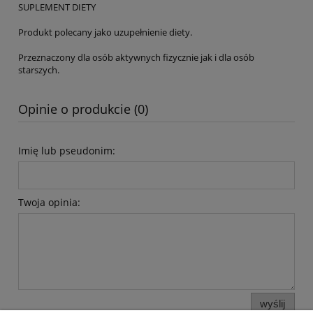
SUPLEMENT DIETY
Produkt polecany jako uzupełnienie diety.
Przeznaczony dla osób aktywnych fizycznie jak i dla osób
starszych.
Opinie o produkcie (0)
Imię lub pseudonim:
Twoja opinia:
wyślij