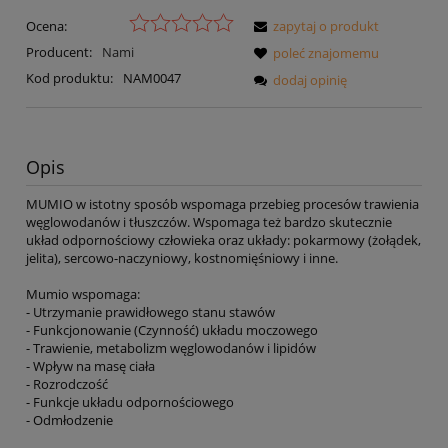
Ocena:
zapytaj o produkt
Producent:
Nami
poleć znajomemu
Kod produktu:
NAM0047
dodaj opinię
Opis
MUMIO w istotny sposób wspomaga przebieg procesów trawienia
węglowodanów i tłuszczów. Wspomaga też bardzo skutecznie
układ odpornościowy człowieka oraz układy: pokarmowy (żołądek,
jelita), sercowo-naczyniowy, kostnomięśniowy i inne.
Mumio wspomaga:
- Utrzymanie prawidłowego stanu stawów
- Funkcjonowanie (Czynność) układu moczowego
- Trawienie, metabolizm węglowodanów i lipidów
- Wpływ na masę ciała
- Rozrodczość
- Funkcje układu odpornościowego
- Odmłodzenie