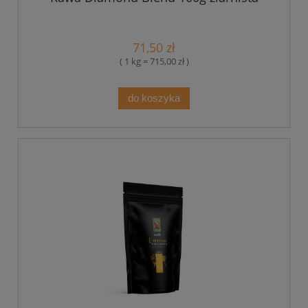
71,50 zł
( 1 kg = 715,00 zł )
do koszyka