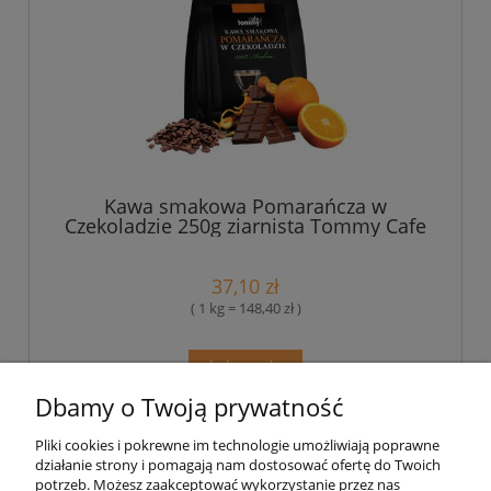
Kawa smakowa Pomarańcza w
Czekoladzie 250g ziarnista Tommy Cafe
37,10 zł
( 1 kg = 148,40 zł )
do koszyka
Dbamy o Twoją prywatność
Pliki cookies i pokrewne im technologie umożliwiają poprawne
Pomoc
działanie strony i pomagają nam dostosować ofertę do Twoich
potrzeb. Możesz zaakceptować wykorzystanie przez nas