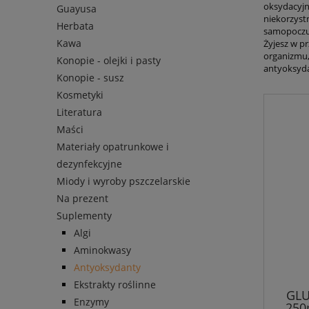
oksydacyjn
Guayusa
niekorzyst
Herbata
samopoczuc
Kawa
Żyjesz w pr
organizmu,
Konopie - olejki i pasty
antyoksyda
Konopie - susz
Kosmetyki
Literatura
Maści
Materiały opatrunkowe i
dezynfekcyjne
Miody i wyroby pszczelarskie
Na prezent
Suplementy
Algi
Aminokwasy
Antyoksydanty
Ekstrakty roślinne
GLU
Enzymy
250