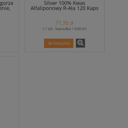
gorza
Silver 100% Kwas
enie,
Alfaliponowy R-Ala 120 Kaps
Myvita
71,70 zł
( 1 szt - kapsułka = 0,60 zł )
do koszyka