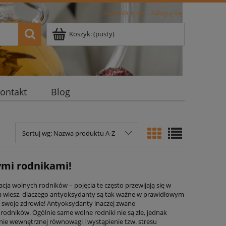
Zarejestruj się
Zaloguj się
Koszyk:
(pusty)
ontakt
Blog
Sortuj wg:
Nazwa produktu A-Z
ymi rodnikami!
cja wolnych rodników – pojęcia te często przewijają się w
a wiesz, dlaczego antyoksydanty są tak ważne w prawidłowym
 swoje zdrowie! Antyoksydanty inaczej zwane
rodników. Ogólnie same wolne rodniki nie są złe, jednak
nie wewnętrznej równowagi i wystąpienie tzw. stresu