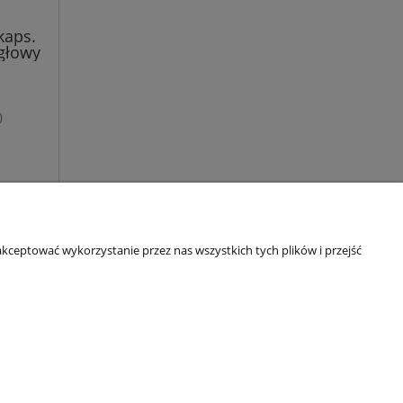
kaps.
 głowy
)
kceptować wykorzystanie przez nas wszystkich tych plików i przejść
O nas
ści
Kontakt
y ziół
Linki
O firmie
IP: 6921579498 | REGON: 382608731