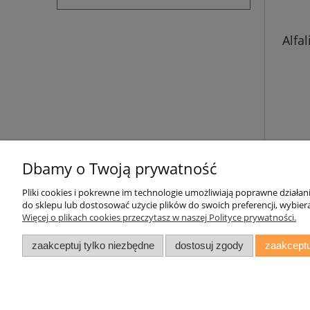
Alfa
Dbamy o Twoją prywatność
Pliki cookies i pokrewne im technologie umożliwiają poprawne działa
Pomoc
Moje konto
do sklepu lub dostosować użycie plików do swoich preferencji, wybiera
Więcej o plikach cookies przeczytasz w naszej Polityce prywatności.
Zwroty i reklamacje
Twoje zamówienia
Oświadczenie o Dostępności
Ustawienia konta
zaakceptuj tylko niezbędne
dostosuj zgody
zaakceptu
Regulamin
Przechowalnia
daryziol.pl
|
ul. Grodzka Nr 23, 67-2