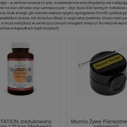
ego – w skrócie oznacza to tyle, że wewnętrzne antyoksydanty nie nadążają
nie na stan zdrowia oraz samopoczucie − zbyt duża ilość wolnych rodników 
ie, brak energii, jak również większe ryzyko wystąpienia chorób cywilizac
zewlekłym stresie, nie do końca dbasz o racjonalne żywienie, chcesz mieć pe
 a może mieszkasz w zanieczyszczonym smogiem miejscu? Koniecznie wpr
ntów w kapsułkach bądź kroplach!
TATION zredukowany
Mumio Żywe Pierwotne 
mg 120 kap Medverita
odporność