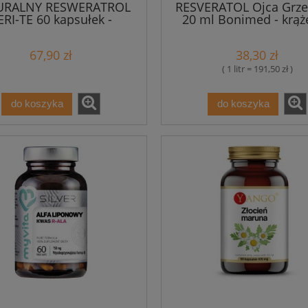
URALNY RESWERATROL
RESVERATOL Ojca Grze
ERI-TE 60 kapsułek -
20 ml Bonimed - krąż
Medicaline Aliness
nowotwory
67,90 zł
38,30 zł
( 1 litr = 191,50 zł )
do koszyka
do koszyka