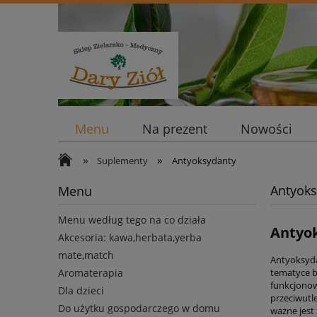
Menu
Na prezent
Nowości
»
»
Suplementy
Antyoksydanty
Antyoks
Menu
Menu według tego na co działa
Antyok
Akcesoria: kawa,herbata,yerba
mate,match
Antyoksyda
Aromaterapia
tematyce b
funkcjonow
Dla dzieci
przeciwutl
Do użytku gospodarczego w domu
ważne jest