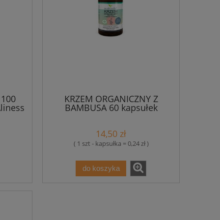
100
KRZEM ORGANICZNY Z
liness
BAMBUSA 60 kapsułek
Medverita
14,50 zł
( 1 szt - kapsułka = 0,24 zł )
do koszyka