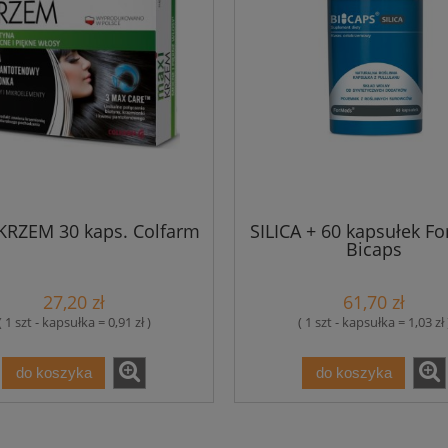
KRZEM 30 kaps. Colfarm
SILICA + 60 kapsułek F
Bicaps
27,20 zł
61,70 zł
( 1 szt - kapsułka = 0,91 zł )
( 1 szt - kapsułka = 1,03 zł 
do koszyka
do koszyka