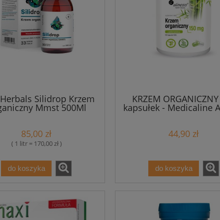
Herbals Silidrop Krzem
KRZEM ORGANICZNY 
ganiczny Mmst 500Ml
kapsułek - Medicaline A
85,00 zł
44,90 zł
( 1 litr = 170,00 zł )
do koszyka
do koszyka