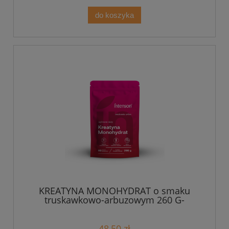
do koszyka
KREATYNA MONOHYDRAT o smaku
truskawkowo-arbuzowym 260 G-
Intenson
48,50 zł