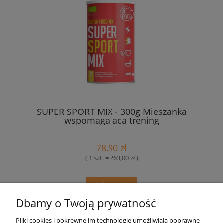
SUPER SPORT MIX - 300g Mieszanka
wspomagajaca trening
78,90 zł
( 1 szt. = 263,00 zł )
do koszyka
Dbamy o Twoją prywatność
Pliki cookies i pokrewne im technologie umożliwiają poprawne