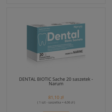
DENTAL BIOTIC Sache 20 saszetek -
Narum
81,10 zł
( 1 szt - saszetka = 4,06 zł )