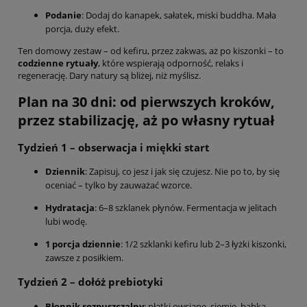
Podanie
: Dodaj do kanapek, sałatek, miski buddha. Mała
porcja, duży efekt.
Ten domowy zestaw – od kefiru, przez zakwas, aż po kiszonki – to
codzienne rytuały
, które wspierają odporność, relaks i
regenerację. Dary natury są bliżej, niż myślisz.
Plan na 30 dni: od pierwszych kroków,
przez stabilizację, aż po własny rytuał
Tydzień 1 – obserwacja i miękki start
Dziennik
: Zapisuj, co jesz i jak się czujesz. Nie po to, by się
oceniać – tylko by zauważać wzorce.
Hydratacja
: 6–8 szklanek płynów. Fermentacja w jelitach
lubi wodę.
1 porcja dziennie
: 1/2 szklanki kefiru lub 2–3 łyżki kiszonki,
zawsze z posiłkiem.
Tydzień 2 – dołóż prebiotyki
Błonnik rozpuszczalny
: płatki owsiane, siemię, babka