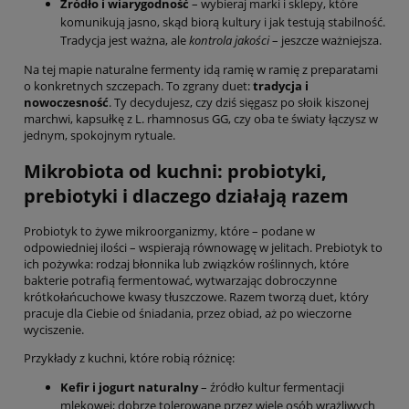
Źródło i wiarygodność
– wybieraj marki i sklepy, które
komunikują jasno, skąd biorą kultury i jak testują stabilność.
Tradycja jest ważna, ale
kontrola jakości
– jeszcze ważniejsza.
Na tej mapie naturalne fermenty idą ramię w ramię z preparatami
o konkretnych szczepach. To zgrany duet:
tradycja i
nowoczesność
. Ty decydujesz, czy dziś sięgasz po słoik kiszonej
marchwi, kapsułkę z L. rhamnosus GG, czy oba te światy łączysz w
jednym, spokojnym rytuale.
Mikrobiota od kuchni: probiotyki,
prebiotyki i dlaczego działają razem
Probiotyk to żywe mikroorganizmy, które – podane w
odpowiedniej ilości – wspierają równowagę w jelitach. Prebiotyk to
ich pożywka: rodzaj błonnika lub związków roślinnych, które
bakterie potrafią fermentować, wytwarzając dobroczynne
krótkołańcuchowe kwasy tłuszczowe. Razem tworzą duet, który
pracuje dla Ciebie od śniadania, przez obiad, aż po wieczorne
wyciszenie.
Przykłady z kuchni, które robią różnicę:
Kefir i jogurt naturalny
– źródło kultur fermentacji
mlekowej; dobrze tolerowane przez wiele osób wrażliwych