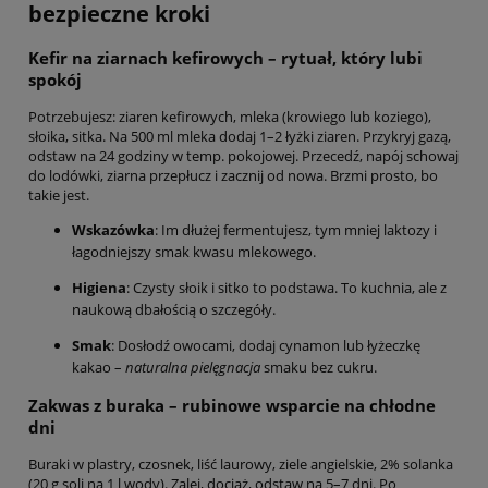
bezpieczne kroki
Kefir na ziarnach kefirowych – rytuał, który lubi
spokój
Potrzebujesz: ziaren kefirowych, mleka (krowiego lub koziego),
słoika, sitka. Na 500 ml mleka dodaj 1–2 łyżki ziaren. Przykryj gazą,
odstaw na 24 godziny w temp. pokojowej. Przecedź, napój schowaj
do lodówki, ziarna przepłucz i zacznij od nowa. Brzmi prosto, bo
takie jest.
Wskazówka
: Im dłużej fermentujesz, tym mniej laktozy i
łagodniejszy smak kwasu mlekowego.
Higiena
: Czysty słoik i sitko to podstawa. To kuchnia, ale z
naukową dbałością o szczegóły.
Smak
: Dosłodź owocami, dodaj cynamon lub łyżeczkę
kakao –
naturalna pielęgnacja
smaku bez cukru.
Zakwas z buraka – rubinowe wsparcie na chłodne
dni
Buraki w plastry, czosnek, liść laurowy, ziele angielskie, 2% solanka
(20 g soli na 1 l wody). Zalej, dociąż, odstaw na 5–7 dni. Po