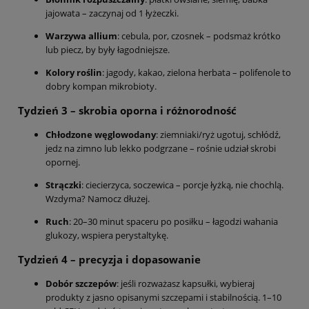
jajowata – zaczynaj od 1 łyżeczki.
Warzywa allium
: cebula, por, czosnek – podsmaż krótko
lub piecz, by były łagodniejsze.
Kolory roślin
: jagody, kakao, zielona herbata – polifenole to
dobry kompan mikrobioty.
Tydzień 3 – skrobia oporna i różnorodność
Chłodzone węglowodany
: ziemniaki/ryż ugotuj, schłódź,
jedz na zimno lub lekko podgrzane – rośnie udział skrobi
opornej.
Strączki
: ciecierzyca, soczewica – porcje łyżką, nie chochlą.
Wzdyma? Namocz dłużej.
Ruch
: 20–30 minut spaceru po posiłku – łagodzi wahania
glukozy, wspiera perystaltykę.
Tydzień 4 – precyzja i dopasowanie
Dobór szczepów
: jeśli rozważasz kapsułki, wybieraj
produkty z jasno opisanymi szczepami i stabilnością. 1–10