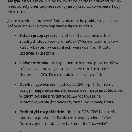
Magdalena Górska
. Nie po to, by ślepo gonić za nazwami, ale by
mieć punkty orientacyjne i spokojnie wybrać to, co wspiera Twój
rytm dnia.
Jak rozróżnić, co ma sens? Spójrzmy na kilka praktycznych zasad,
które w mojej praktyce naprawdę się sprawdzają:
Skład i przejrzystość
– krótkie listy składników, bez
zbędnych słodzików i aromatów. W fermentach: mleko +
kultury bakterii; w kiszonkach: warzywa + sól. Prosto,
uczciwie, skutecznie.
Opisy szczepów
– w suplementach nazwa powinna iść w
trójskładzie: rodzaj–gatunek–szczep (np. Lactobacillus
rhamnosus GG). To nie detal, to esencja jakości.
Dawka i żywotność
– jednostki CFU (np. 1–10 mld na
porcję) mają znaczenie, ale jeszcze ważniejsza jest
stabilność
w całym okresie przydatności. Zwróć uwagę na
przechowywanie (lodówka czy temp. pokojowa) i datę.
Prebiotyki na pokładzie
– inulina, FOS, GOS lub skrobia
oporna to paliwo dla Twoich mikrosprzymierzeńców.
Dobrze, gdy produkt łączy bakterie i ich “pożywkę”.