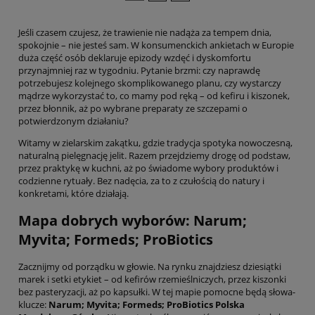
Jeśli czasem czujesz, że trawienie nie nadąża za tempem dnia,
spokojnie – nie jesteś sam. W konsumenckich ankietach w Europie
duża część osób deklaruje epizody wzdęć i dyskomfortu
przynajmniej raz w tygodniu. Pytanie brzmi: czy naprawdę
potrzebujesz kolejnego skomplikowanego planu, czy wystarczy
mądrze wykorzystać to, co mamy pod ręką – od kefiru i kiszonek,
przez błonnik, aż po wybrane preparaty ze szczepami o
potwierdzonym działaniu?
Witamy w zielarskim zakątku, gdzie tradycja spotyka nowoczesną,
naturalną pielęgnację jelit. Razem przejdziemy drogę od podstaw,
przez praktykę w kuchni, aż po świadome wybory produktów i
codzienne rytuały. Bez nadęcia, za to z czułością do natury i
konkretami, które działają.
Mapa dobrych wyborów: Narum;
Myvita; Formeds; ProBiotics
Zacznijmy od porządku w głowie. Na rynku znajdziesz dziesiątki
marek i setki etykiet – od kefirów rzemieślniczych, przez kiszonki
bez pasteryzacji, aż po kapsułki. W tej mapie pomocne będą słowa-
klucze:
Narum; Myvita; Formeds; ProBiotics Polska