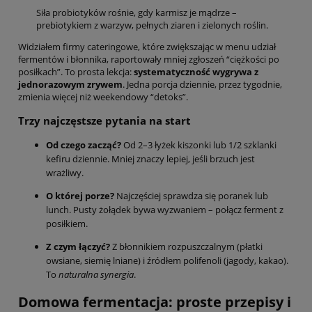
Siła probiotyków rośnie, gdy karmisz je mądrze –
prebiotykiem z warzyw, pełnych ziaren i zielonych roślin.
Widziałem firmy cateringowe, które zwiększając w menu udział
fermentów i błonnika, raportowały mniej zgłoszeń “ciężkości po
posiłkach”. To prosta lekcja:
systematyczność wygrywa z
jednorazowym zrywem
. Jedna porcja dziennie, przez tygodnie,
zmienia więcej niż weekendowy “detoks”.
Trzy najczęstsze pytania na start
Od czego zacząć?
Od 2–3 łyżek kiszonki lub 1/2 szklanki
kefiru dziennie. Mniej znaczy lepiej, jeśli brzuch jest
wrażliwy.
O której porze?
Najczęściej sprawdza się poranek lub
lunch. Pusty żołądek bywa wyzwaniem – połącz ferment z
posiłkiem.
Z czym łączyć?
Z błonnikiem rozpuszczalnym (płatki
owsiane, siemię lniane) i źródłem polifenoli (jagody, kakao).
To
naturalna synergia
.
Domowa fermentacja: proste przepisy i