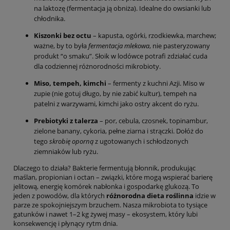
na laktozę (fermentacja ją obniża). Idealne do owsianki lub
chłodnika.
Kiszonki bez octu
– kapusta, ogórki, rzodkiewka, marchew;
ważne, by to była
fermentacja mlekowa
, nie pasteryzowany
produkt “o smaku”. Słoik w lodówce potrafi zdziałać cuda
dla codziennej różnorodności mikrobioty.
Miso, tempeh, kimchi
– fermenty z kuchni Azji. Miso w
zupie (nie gotuj długo, by nie zabić kultur), tempeh na
patelni z warzywami, kimchi jako ostry akcent do ryżu.
Prebiotyki z talerza
– por, cebula, czosnek, topinambur,
zielone banany, cykoria, pełne ziarna i strączki. Dołóż do
tego
skrobię oporną
z ugotowanych i schłodzonych
ziemniaków lub ryżu.
Dlaczego to działa? Bakterie fermentują błonnik, produkując
maślan, propionian i octan – związki, które mogą wspierać barierę
jelitową, energię komórek nabłonka i gospodarkę glukozą. To
jeden z powodów, dla których
różnorodna dieta roślinna
idzie w
parze ze spokojniejszym brzuchem. Nasza mikrobiota to tysiące
gatunków i nawet 1–2 kg żywej masy – ekosystem, który lubi
konsekwencję i płynący rytm dnia.