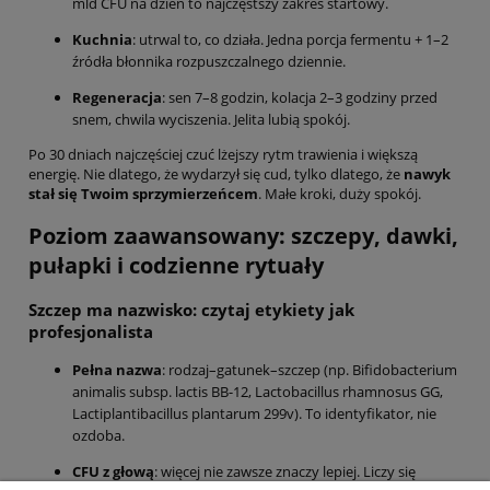
mld CFU na dzień to najczęstszy zakres startowy.
Kuchnia
: utrwal to, co działa. Jedna porcja fermentu + 1–2
źródła błonnika rozpuszczalnego dziennie.
Regeneracja
: sen 7–8 godzin, kolacja 2–3 godziny przed
snem, chwila wyciszenia. Jelita lubią spokój.
Po 30 dniach najczęściej czuć lżejszy rytm trawienia i większą
energię. Nie dlatego, że wydarzył się cud, tylko dlatego, że
nawyk
stał się Twoim sprzymierzeńcem
. Małe kroki, duży spokój.
Poziom zaawansowany: szczepy, dawki,
pułapki i codzienne rytuały
Szczep ma nazwisko: czytaj etykiety jak
profesjonalista
Pełna nazwa
: rodzaj–gatunek–szczep (np. Bifidobacterium
animalis subsp. lactis BB-12, Lactobacillus rhamnosus GG,
Lactiplantibacillus plantarum 299v). To identyfikator, nie
ozdoba.
CFU z głową
: więcej nie zawsze znaczy lepiej. Liczy się