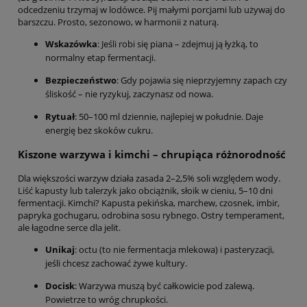
odcedzeniu trzymaj w lodówce. Pij małymi porcjami lub używaj do
barszczu. Prosto, sezonowo, w harmonii z naturą.
Wskazówka
: Jeśli robi się piana – zdejmuj ją łyżką, to
normalny etap fermentacji.
Bezpieczeństwo
: Gdy pojawia się nieprzyjemny zapach czy
śliskość – nie ryzykuj, zaczynasz od nowa.
Rytuał
: 50–100 ml dziennie, najlepiej w południe. Daje
energię bez skoków cukru.
Kiszone warzywa i kimchi – chrupiąca różnorodność
Dla większości warzyw działa zasada 2–2,5% soli względem wody.
Liść kapusty lub talerzyk jako obciążnik, słoik w cieniu, 5–10 dni
fermentacji. Kimchi? Kapusta pekińska, marchew, czosnek, imbir,
papryka gochugaru, odrobina sosu rybnego. Ostry temperament,
ale łagodne serce dla jelit.
Unikaj
: octu (to nie fermentacja mlekowa) i pasteryzacji,
jeśli chcesz zachować żywe kultury.
Docisk
: Warzywa muszą być całkowicie pod zalewą.
Powietrze to wróg chrupkości.