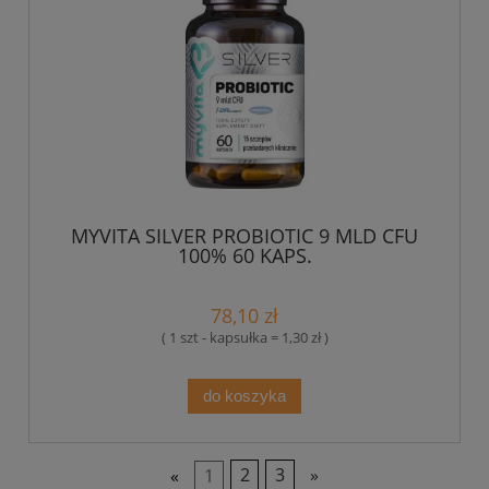
MYVITA SILVER PROBIOTIC 9 MLD CFU
100% 60 KAPS.
78,10 zł
( 1 szt - kapsułka = 1,30 zł )
do koszyka
«
1
2
3
»