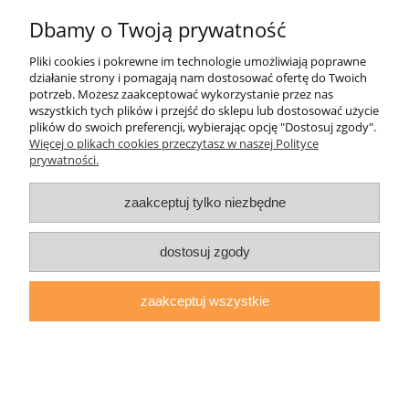
Dbamy o Twoją prywatność
Informacje
Pliki cookies i pokrewne im technologie umożliwiają poprawne
działanie strony i pomagają nam dostosować ofertę do Twoich
O nas
potrzeb. Możesz zaakceptować wykorzystanie przez nas
wszystkich tych plików i przejść do sklepu lub dostosować użycie
plików do swoich preferencji, wybierając opcję "Dostosuj zgody".
daryziol.pl
|
ul. Grodzka Nr 23, 67-200 Głogów | woj. dolnośląskie
Więcej o plikach cookies przeczytasz w naszej Polityce
| tel.: 513093168 | email:
sklep@daryziol.pl
| NIP: 6921579498 |
prywatności.
REGON: 382608731
pokaż pełną wersję strony
zaakceptuj tylko niezbędne
Sklep internetowy Shoper.pl
dostosuj zgody
zaakceptuj wszystkie