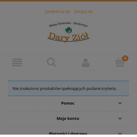
Zarejestruj się
Zaloguj się
Nie znaleziono produktów spełniających podane kryteria.
Pomoc
Moje konto
Płatności i dostawa