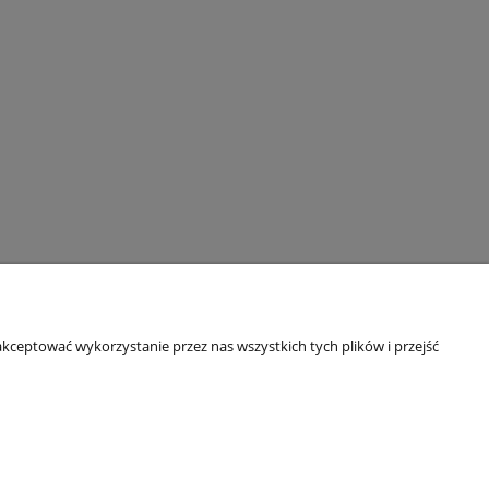
kceptować wykorzystanie przez nas wszystkich tych plików i przejść
O nas
ści
Kontakt
y ziół
Linki
O firmie