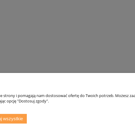
nie strony i pomagają nam dostosować ofertę do Twoich potrzeb. Możesz zaa
Płatności i dostawa
Informacje
jąc opcję "Dostosuj zgody".
Formy płatności
Polityka prywatno
Czas i koszty dostawy
Jak kupować? - Dar
j wszystkie
Czas realizacji zamówienia