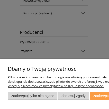
Nowość: (wybierz)
Promocja: (wybierz)
Producenci
Wybierz producenta
Dbamy o Twoją prywatność
Pliki cookies i pokrewne im technologie umożliwiają poprawne działa
Pomoc
Moje konto
do sklepu lub dostosować użycie plików do swoich preferencji, wybiera
Więcej o plikach cookies przeczytasz w naszej Polityce prywatności.
Zwroty i reklamacje
Twoje zamówienia
Oświadczenie o Dostępności
Ustawienia konta
zaakceptuj tylko niezbędne
dostosuj zgody
zaakceptu
Regulamin
Przechowalnia