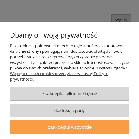
wyślij
Dbamy o Twoją prywatność
Pliki cookies i pokrewne im technologie umożliwiają poprawne
Pomoc
działanie strony i pomagają nam dostosować ofertę do Twoich
potrzeb. Możesz zaakceptować wykorzystanie przez nas
wszystkich tych plików i przejść do sklepu lub dostosować użycie
Moje konto
plików do swoich preferencji, wybierając opcję "Dostosuj zgody".
Więcej o plikach cookies przeczytasz w naszej Polityce
prywatności.
Płatności i dostawa
zaakceptuj tylko niezbędne
Informacje
O nas
dostosuj zgody
zaakceptuj wszystkie
daryziol.pl
|
ul. Grodzka Nr 23, 67-200 Głogów | woj. dolnośląskie
| tel.: 513093168 | email:
sklep@daryziol.pl
| NIP: 6921579498 |