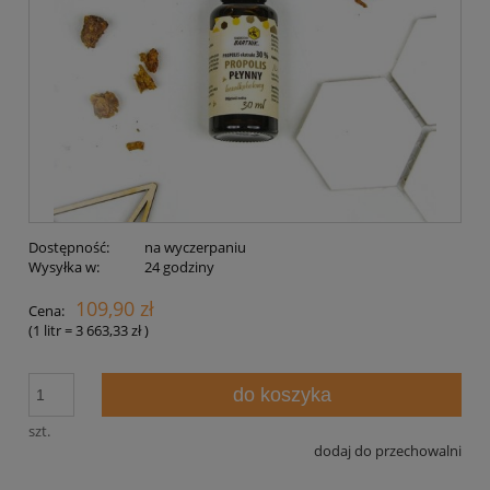
Dostępność:
na wyczerpaniu
Wysyłka w:
24 godziny
109,90 zł
Cena:
(1
litr
=
3 663,33 zł
)
do koszyka
szt.
dodaj do przechowalni