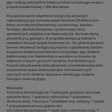
jego tradycję stworzyliśmy kolejny produkt na bazie jego receptur -
propolis bezalkoholowy z 30% ekstraktem.
W propolisie wśród składników biologicznie aktywnych
najliczniejszą grupę stanowią związki fenolowe (50-60%) w tym
kwasy aromatyczne (benzoesowy, cynamonowy, kawowy i
ferulowy), alkohole (benzylowy i cynamonowy), estry
wymienionych związków oraz flawonoidy (ok. 5%) kwercetyna,
pinocembryna, galangina. W propolisie występują również w
niewielkich ilościach związki terpenowe (ok. 1%), głównie geraniol i
borneol. Aktywność biologiczną propolisu najdokładniej zbadano
w aspekcie działania przeciwdrobnoustrojowego. Jego działanie
bakteriostatyczne i bakteriobójcze wykazano w stosunku do
większości znanych i groźnych szczepów chorobotwórczych.
Propolis zdecydowanie nasila aktywność przeciwbakteryjną wielu
antybiotyków wobec drobnoustrojów chorobotwórczych
opornych na ich działanie. Wykazano również jego działanie
hamujące na wirusy grypy.
Wskazania:
Schorzenia dermatologiczne: * bakteryjne, grzybicze i wirusowe
zakażenie skóry, * oparzenia, odmrożenia, * uszkodzenia
słoneczne skóry, * łuszczyca, * powikłane rany, odleżyny, * trądzik,
* przyspieszenie procesu gojenia ran).
Schorzenia laryngologiczne: * nieżyt ostry i chroniczny nosa,. *