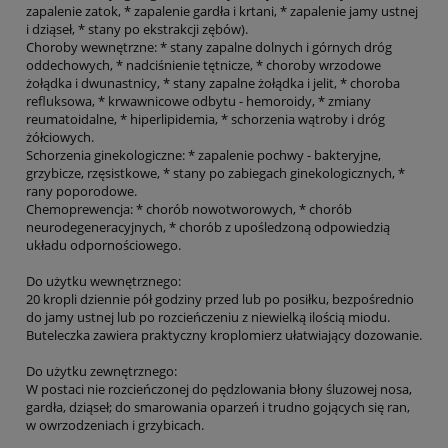
zapalenie zatok, * zapalenie gardła i krtani, * zapalenie jamy ustnej
i dziąseł, * stany po ekstrakcji zębów).
Choroby wewnętrzne: * stany zapalne dolnych i górnych dróg
oddechowych, * nadciśnienie tętnicze, * choroby wrzodowe
żołądka i dwunastnicy, * stany zapalne żołądka i jelit, * choroba
refluksowa, * krwawnicowe odbytu - hemoroidy, * zmiany
reumatoidalne, * hiperlipidemia, * schorzenia wątroby i dróg
żółciowych.
Schorzenia ginekologiczne: * zapalenie pochwy - bakteryjne,
grzybicze, rzęsistkowe, * stany po zabiegach ginekologicznych, *
rany poporodowe.
Chemoprewencja: * chorób nowotworowych, * chorób
neurodegeneracyjnych, * chorób z upośledzoną odpowiedzią
układu odpornościowego.
Do użytku wewnętrznego:
20 kropli dziennie pół godziny przed lub po posiłku, bezpośrednio
do jamy ustnej lub po rozcieńczeniu z niewielką ilością miodu.
Buteleczka zawiera praktyczny kroplomierz ułatwiający dozowanie.
Do użytku zewnętrznego:
W postaci nie rozcieńczonej do pędzlowania błony śluzowej nosa,
gardła, dziąseł; do smarowania oparzeń i trudno gojących się ran,
w owrzodzeniach i grzybicach.