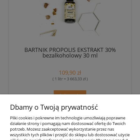
BARTNIK PROPOLIS EKSTRAKT 30%
bezalkoholowy 30 ml
109,90 zł
( 1 litr = 3 663,33 zł )
do koszyka
Dbamy o Twoją prywatność
Pliki cookies i pokrewne im technologie umożliwiają poprawne
Pomoc
działanie strony i pomagają nam dostosować ofertę do Twoich
potrzeb. Możesz zaakceptować wykorzystanie przez nas
wszystkich tych plików i przejść do sklepu lub dostosować użycie
Moje konto