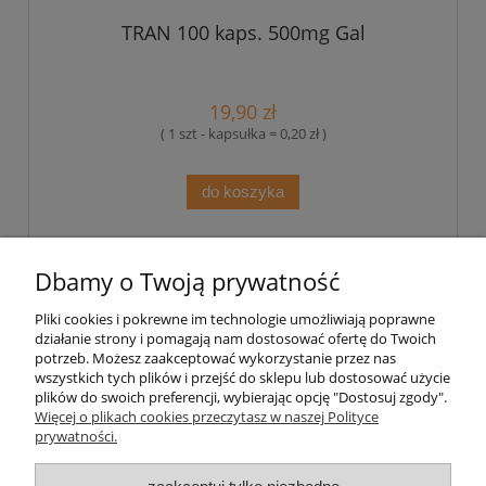
TRAN 100 kaps. 500mg Gal
19,90 zł
( 1 szt - kapsułka = 0,20 zł )
do koszyka
«
1
2
»
Dbamy o Twoją prywatność
Pliki cookies i pokrewne im technologie umożliwiają poprawne
Pomoc
działanie strony i pomagają nam dostosować ofertę do Twoich
potrzeb. Możesz zaakceptować wykorzystanie przez nas
wszystkich tych plików i przejść do sklepu lub dostosować użycie
Moje konto
plików do swoich preferencji, wybierając opcję "Dostosuj zgody".
Więcej o plikach cookies przeczytasz w naszej Polityce
prywatności.
Płatności i dostawa