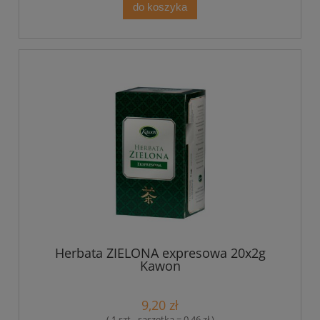
do koszyka
Herbata ZIELONA expresowa 20x2g
Kawon
9,20 zł
( 1 szt - saszetka = 0,46 zł )