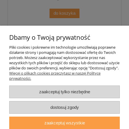
do koszyka
«
1
2
»
Dbamy o Twoją prywatność
Pliki cookies i pokrewne im technologie umożliwiają poprawne
Pomoc
działanie strony i pomagają nam dostosować ofertę do Twoich
potrzeb. Możesz zaakceptować wykorzystanie przez nas
wszystkich tych plików i przejść do sklepu lub dostosować użycie
Moje konto
plików do swoich preferencji, wybierając opcję "Dostosuj zgody".
Więcej o plikach cookies przeczytasz w naszej Polityce
prywatności.
Płatności i dostawa
zaakceptuj tylko niezbędne
Informacje
O nas
dostosuj zgody
zaakceptuj wszystkie
daryziol.pl
|
ul. Grodzka Nr 23, 67-200 Głogów | woj. dolnośląskie