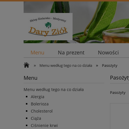
Menu
Na prezent
Nowości
»
»
Menu według tego na co działa
Pasożyty
Pasożyt
Menu
Menu według tego na co działa
Pasożyty
Alergia
Bolerioza
Cholesterol
Ciąża
Ciśnienie krwi