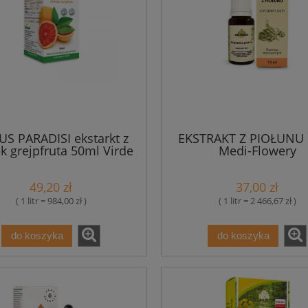
US PARADISI ekstarkt z
EKSTRAKT Z PIOŁUNU
k grejpfruta 50ml Virde
Medi-Flowery
49,20 zł
37,00 zł
( 1 litr = 984,00 zł )
( 1 litr = 2 466,67 zł )
do koszyka
do koszyka