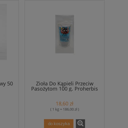
wy 50
Zioła Do Kąpieli Przeciw
Pasożytom 100 g. Proherbis
18,60 zł
( 1 kg = 186,00 zł )
do koszyka