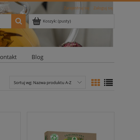
Zarejestruj się
Zaloguj się
Koszyk:
(pusty)
ontakt
Blog
Sortuj wg:
Nazwa produktu A-Z