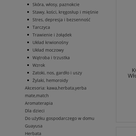
Skóra, włosy, paznokcie
Stawy, kości, kręgosłup i mięśnie
Stres, depresja i bezsenność
Tarczyca
Trawienie i żołądek
Układ krwionośny
Układ moczowy
Wątroba i trzustka
Wzrok
K
Zatoki, nos, gardło i uszy
Wło
Żylaki, hemoroidy
cyn
krop
Akcesoria: kawa,herbata,yerba
mate,match
Aromaterapia
Dla dzieci
Do użytku gospodarczego w domu
Guayusa
Herbata