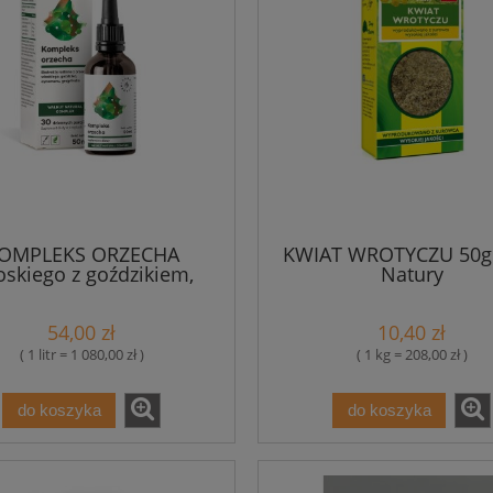
OMPLEKS ORZECHA
KWIAT WROTYCZU 50g
skiego z goździkiem,
Natury
amonem i grejfrutem -
le 50 ml Aura Herbals
54,00 zł
10,40 zł
( 1 litr = 1 080,00 zł )
( 1 kg = 208,00 zł )
do koszyka
do koszyka