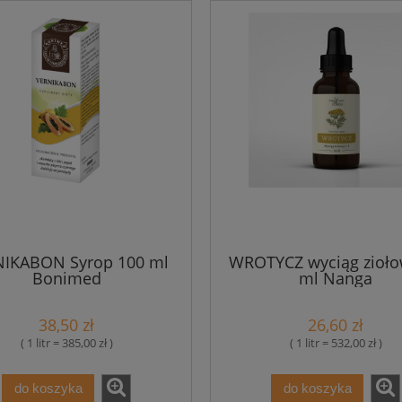
IKABON Syrop 100 ml
WROTYCZ wyciąg zioło
Bonimed
ml Nanga
38,50 zł
26,60 zł
( 1 litr = 385,00 zł )
( 1 litr = 532,00 zł )
do koszyka
do koszyka