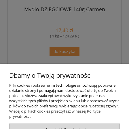
Mydło DZIEGCIOWE 140g Carmen
17,40 zł
( 1 kg = 124,29 zł )
do koszyka
«
1
2
3
»
Dbamy o Twoją prywatność
Pliki cookies i pokrewne im technologie umożliwiają poprawne
Pomoc
działanie strony i pomagają nam dostosować ofertę do Twoich
potrzeb. Możesz zaakceptować wykorzystanie przez nas
wszystkich tych plików i przejść do sklepu lub dostosować użycie
Moje konto
plików do swoich preferencji, wybierając opcję "Dostosuj zgody".
Więcej o plikach cookies przeczytasz w naszej Polityce
prywatności.
Płatności i dostawa