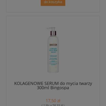
do koszyka
KOLAGENOWE SERUM do mycia twarzy
300ml Bingospa
17,50 zł
( 1 litr = 58,33 zł )