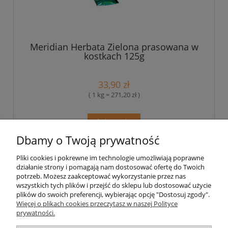
Meridian Herbata Zielona prasowana w
kostkach 125g
33,90 zł
( 1 kg = 271,20 zł )
do koszyka
Dbamy o Twoją prywatność
Pliki cookies i pokrewne im technologie umożliwiają poprawne
Pomoc
działanie strony i pomagają nam dostosować ofertę do Twoich
potrzeb. Możesz zaakceptować wykorzystanie przez nas
wszystkich tych plików i przejść do sklepu lub dostosować użycie
Moje konto
plików do swoich preferencji, wybierając opcję "Dostosuj zgody".
Więcej o plikach cookies przeczytasz w naszej Polityce
prywatności.
Płatności i dostawa