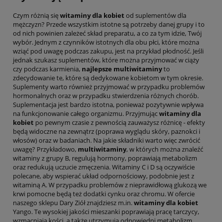
Czym różnią się
witaminy dla kobiet
od suplementów dla
mężczyzn? Przede wszystkim istotne są potrzeby danej grupy i to
od nich powinien zależeć skład preparatu, a co za tym idzie, Twój
wybór. Jednym z czynników istotnych dla obu płci, które można
wziąć pod uwagę podczas zakupu, jest na przykład płodność. Jeśli
jednak szukasz suplementów, które można przyjmować w ciąży
czy podczas karmienia,
najlepsze multiwitaminy
to
zdecydowanie te, które są dedykowane kobietom w tym okresie.
Suplementy warto również przyjmować w przypadku problemów
hormonalnych oraz w przypadku stwierdzenia różnych chorób.
Suplementacja jest bardzo istotna, ponieważ pozytywnie wpływa
na funkcjonowanie całego organizmu. Przyjmując
witaminy dla
kobiet
po pewnym czasie z pewnością zauważysz różnicę - efekty
będą widoczne na zewnątrz (poprawa wyglądu skóry, paznokci i
włosów) oraz w badaniach. Na jakie składniki warto więc zwrócić
uwagę? Przykładowo,
multiwitaminy
, w których można znaleźć
witaminy z grupy B, regulują hormony, poprawiają metabolizm
oraz redukują uczucie zmęczenia. Witaminy C i D są oczywiście
polecane, aby wspierać układ odpornościowy, podobnie jest z
witaminą A. W przypadku problemów z nieprawidłową glukozą we
krwi pomocne będą też dodatki cynku oraz chromu. W ofercie
naszego sklepu Dary Ziół znajdziesz m.in.
witaminy dla kobiet
Yango. Te wysokiej jakości mieszanki poprawiają pracę tarczycy,
wzmacniają kości, a także utrzymują odpowiedni metabolizm