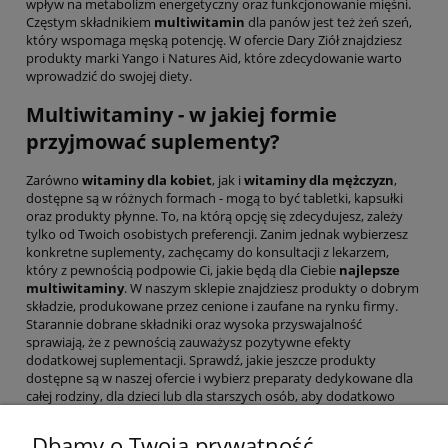
wpływ na metabolizm energetyczny oraz funkcjonowanie mięśni.
Częstym składnikiem
multiwitamin
dla panów jest też żeń szeń,
który wspomaga męską potencję. W ofercie Dary Ziół znajdziesz
produkty marki Yango i Natures Aid, które zdecydowanie warto
wprowadzić do swojej diety.
Multiwitaminy - w jakiej formie
przyjmować suplementy?
Zarówno
witaminy dla kobiet
, jak i
witaminy dla mężczyzn
,
dostępne są w różnych formach - mogą to być tabletki, kapsułki
oraz produkty płynne. To, na którą opcję się zdecydujesz, zależy
tylko od Twoich osobistych preferencji. Zanim jednak wybierzesz
konkretne suplementy, zachęcamy do konsultacji z lekarzem,
który z pewnością podpowie Ci, jakie będą dla Ciebie
najlepsze
multiwitaminy
. W naszym sklepie znajdziesz produkty o dobrym
składzie, produkowane przez cenione i zaufane na rynku firmy.
Starannie dobrane składniki oraz wysoka przyswajalność
sprawiają, że z pewnością zauważysz pozytywne efekty
dodatkowej suplementacji. Sprawdź, jakie jeszcze produkty
dostępne są w naszej ofercie i wybierz preparaty dedykowane dla
całej rodziny, dla dzieci lub dla starszych osób, aby dodatkowo
zadbać również o zdrowie bliskich. Jeśli masz pytania, dotyczące
konkretnych produktów lub dostawy, zapraszamy do kontaktu -
Dbamy o Twoją prywatność