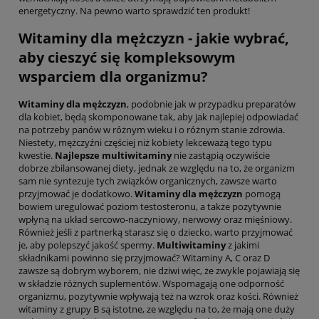
energetyczny. Na pewno warto sprawdzić ten produkt!
Witaminy dla mężczyzn - jakie wybrać,
aby cieszyć się kompleksowym
wsparciem dla organizmu?
Witaminy dla mężczyzn
, podobnie jak w przypadku preparatów
dla kobiet, będą skomponowane tak, aby jak najlepiej odpowiadać
na potrzeby panów w różnym wieku i o różnym stanie zdrowia.
Niestety, mężczyźni częściej niż kobiety lekceważą tego typu
kwestie.
Najlepsze multiwitaminy
nie zastąpią oczywiście
dobrze zbilansowanej diety, jednak ze względu na to, że organizm
sam nie syntezuje tych związków organicznych, zawsze warto
przyjmować je dodatkowo.
Witaminy dla mężczyzn
pomogą
bowiem uregulować poziom testosteronu, a także pozytywnie
wpłyną na układ sercowo-naczyniowy, nerwowy oraz mięśniowy.
Również jeśli z partnerką starasz się o dziecko, warto przyjmować
je, aby polepszyć jakość spermy.
Multiwitaminy
z jakimi
składnikami powinno się przyjmować? Witaminy A, C oraz D
zawsze są dobrym wyborem, nie dziwi więc, że zwykle pojawiają się
w składzie różnych suplementów. Wspomagają one odporność
organizmu, pozytywnie wpływają też na wzrok oraz kości. Również
witaminy z grupy B są istotne, ze względu na to, że mają one duży