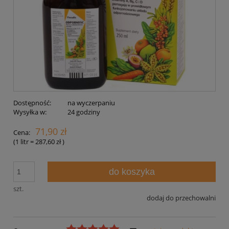
Dostępność:
na wyczerpaniu
Wysyłka w:
24 godziny
71,90 zł
Cena:
(1
litr
=
287,60 zł
)
do koszyka
szt.
dodaj do przechowalni