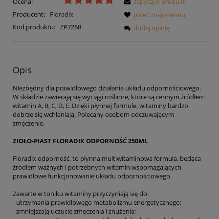
Ocena:
zapytaj o produkt
Producent:
Floradix
poleć znajomemu
Kod produktu:
ZP7268
dodaj opinię
Opis
Niezbędny dla prawidłowego działania układu odpornościowego.
W składzie zawierają się wyciągi roślinne, które są cennym źródłem
witamin A, B, C, D, E. Dzięki płynnej formule, witaminy bardzo
dobrze się wchłaniają. Polecany osobom odczuwającym
zmęczenie.
ZIOŁO-PIAST FLORADIX ODPORNOŚĆ 250ML
Floradix odporność, to płynna multiwitaminowa formuła, będąca
źródłem ważnych i potrzebnych witamin wspomagających
prawidłowe funkcjonowanie układu odpornościowego.
Zawarte w toniku witaminy przyczyniają się do:
- utrzymania prawidłowego metabolizmu energetycznego;
- zmniejszają uczucie zmęczenia i znużenia;