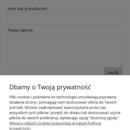
Imię lub pseudonim:
Twoja opinia:
wyślij
Dbamy o Twoją prywatność
Pliki cookies i pokrewne im technologie umożliwiają poprawne
Pomoc
działanie strony i pomagają nam dostosować ofertę do Twoich
potrzeb. Możesz zaakceptować wykorzystanie przez nas
wszystkich tych plików i przejść do sklepu lub dostosować użycie
Moje konto
plików do swoich preferencji, wybierając opcję "Dostosuj zgody".
Więcej o plikach cookies przeczytasz w naszej Polityce
prywatności.
Płatności i dostawa