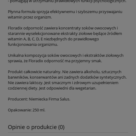
- pomagają w utrzymaniu prawidłowych funkcji psychologicznych.
Płynna formuła sprzyja efektywnemu i szybszemu przyswajaniu
witamin przez organizm.
Floradix odporność zawiera koncentraty soków owocowych i
starannie wyselekcjonowane ekstrakty ziołowe będące źródłem
witamin A, B, C, D, E niezbędnych do prawidłowego
funkcjonowania organizmu.
Unikalna kompozycja soków owocowych i ekstraktów ziołowych
sprawia, że Floradix odporność ma przyjemny smak.
Produkt całkowicie naturalny. Nie zawiera alkoholu, sztucznych
barwników, konserwantów ani żadnych dodatków syntetycznych.
Nie zawiera laktozy. Jest smacznym i zdrowym uzupełnieniem
codziennej diety. Jest odpowiedni dla wegetarian.
Producent: Niemiecka Firma Salus.
Opakowanie: 250 ml.
Opinie o produkcie (0)