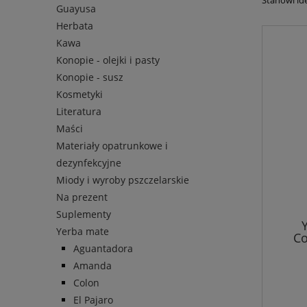
Stanowi ide
Guayusa
Herbata
Kawa
Konopie - olejki i pasty
Konopie - susz
Kosmetyki
Literatura
Maści
Materiały opatrunkowe i
dezynfekcyjne
Miody i wyroby pszczelarskie
Na prezent
Suplementy
Yerba mate
Co
Aguantadora
Amanda
Colon
El Pajaro