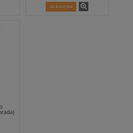
do koszyka
o
orada)