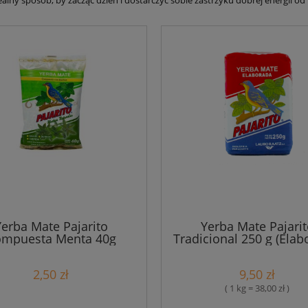
alny sposób, by zacząć dzień i dostarczyć sobie zastrzyku dobrej energii od 
Yerba Mate Pajarito
Yerba Mate Pajarit
mpuesta Menta 40g
Tradicional 250 g (Elab
2,50 zł
9,50 zł
( 1 kg = 38,00 zł )