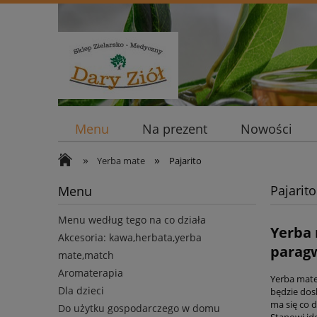
Menu
Na prezent
Nowości
»
»
Yerba mate
Pajarito
Pajarito
Menu
Menu według tego na co działa
Yerba 
Akcesoria: kawa,herbata,yerba
paragw
mate,match
Aromaterapia
Yerba mate
Dla dzieci
będzie dos
ma się co 
Do użytku gospodarczego w domu