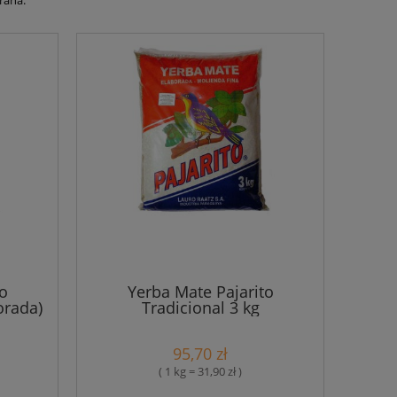
rana.
o
Yerba Mate Pajarito
orada)
Tradicional 3 kg
95,70 zł
( 1 kg = 31,90 zł )