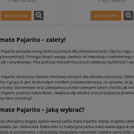
( 1 kg = 62,50 zł )
( 1 kg = 34,80 zł )
do koszyka
do koszyka
mate Pajarito – zalety!
 Pajarito posiada szereg dobroczynnych dla zdrowia korzyści. Oprócz tego, 
 koncentracji. Pomaga skupić uwagę, uwalnia od niepokoju i nadmiernego
, jak i umysłowego. Pita podczas ćwiczeń fizycznych zwiększy wydolność i 
Pajarito dostarcza również mnóstwa cennych dla zdrowia substancji. Obfituj
iny z grupy B. Jest doskonałym źródłem przeciwutleniaczy, co sprawia, że 
procesy starzeniowe oraz zabezpiecza przed rozwojem takich chorób jak no
 Pajarito podnosi także libido, zwiększa siły witalne oraz przyspiesza prz
ną nieco schudnąć.
mate Pajarito – jaką wybrać?
l.pl oferujemy bogaty wybór wersji yerba mate Pajarito. Każdy znajdzie zat
alada, jak i eleborada. Elaborada to tradycyjna yerba mate zawierająca w swoi
lasta, w porównaniu z despaladą. Despalada natomiast zawiera same listki, co