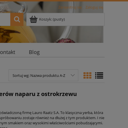
Zarejestruj się
Zaloguj się
Koszyk:
(pusty)
ontakt
Blog
Sortuj wg:
Nazwa produktu A-Z
serów naparu z ostrokrzewu
oświadczoną firmę Lauro Raatz S.A. To klasyczna yerba, która
próbowaniu zostaje również na dłużej z tym produktem. I nie
dymnym smakiem oraz wysokimi właściwościami pobudzającymi.