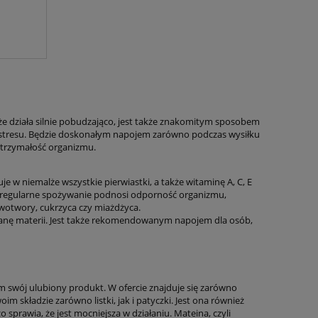
że działa silnie pobudzająco, jest także znakomitym sposobem
 stresu. Będzie doskonałym napojem zarówno podczas wysiłku
wytrzymałość organizmu.
e w niemalże wszystkie pierwiastki, a także witaminę A, C, E
jej regularne spożywanie podnosi odporność organizmu,
wotwory, cukrzyca czy miażdżyca.
emianę materii. Jest także rekomendowanym napojem dla osób,
em swój ulubiony produkt. W ofercie znajduje się zarówno
m składzie zarówno listki, jak i patyczki. Jest ona również
 sprawia, że jest mocniejsza w działaniu. Mateina, czyli