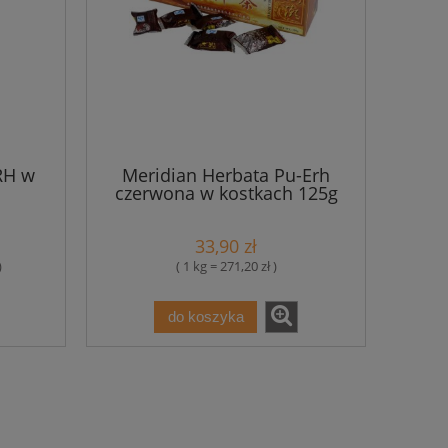
RH w
Meridian Herbata Pu-Erh
czerwona w kostkach 125g
33,90 zł
)
( 1 kg = 271,20 zł )
do koszyka