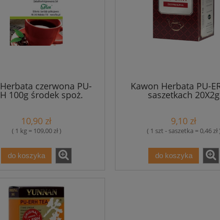
 Herbata czerwona PU-
Kawon Herbata PU-E
H 100g środek spoż.
saszetkach 20X2g
10,90 zł
9,10 zł
( 1 kg = 109,00 zł )
( 1 szt - saszetka = 0,46 zł 
do koszyka
do koszyka