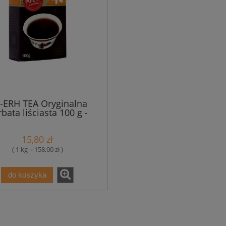
-ERH TEA Oryginalna
bata liściasta 100 g -
Yunnan
15,80 zł
( 1 kg = 158,00 zł )
do koszyka