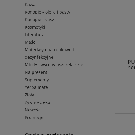
Kawa
Konopie - olejki i pasty
Konopie - susz
Kosmetyki
Literatura
Maści
Materiały opatrunkowe i
dezynfekcyjne
PU
Miody i wyroby pszczelarskie
her
Na prezent
Suplementy
Yerba mate
Zioła
Żywnośc eko
Nowości
Promocje