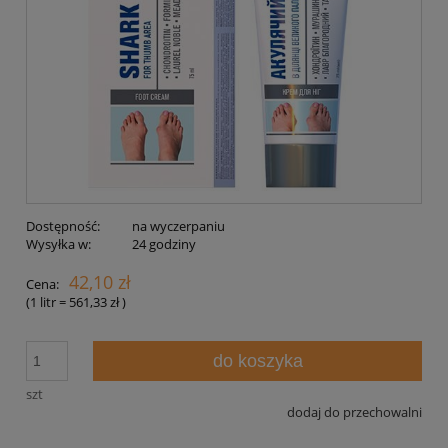
Dostępność:
na wyczerpaniu
Wysyłka w:
24 godziny
42,10 zł
Cena:
(1
litr
=
561,33 zł
)
do koszyka
szt
dodaj do przechowalni