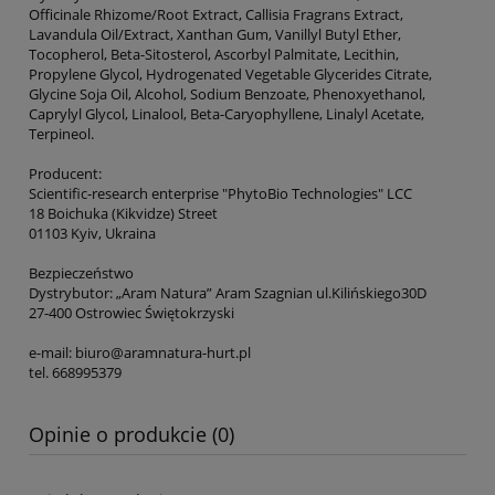
Officinale Rhizome/Root Extract, Callisia Fragrans Extract,
Lavandula Oil/Extract, Xanthan Gum, Vanillyl Butyl Ether,
Tocopherol, Beta-Sitosterol, Ascorbyl Palmitate, Lecithin,
Propylene Glycol, Hydrogenated Vegetable Glycerides Citrate,
Glycine Soja Oil, Alcohol, Sodium Benzoate, Phenoxyethanol,
Caprylyl Glycol, Linalool, Beta-Caryophyllene, Linalyl Acetate,
Terpineol.
Producent:
Scientific-research enterprise "PhytoBio Technologies" LCC
18 Boichuka (Kikvidze) Street
01103 Kyiv, Ukraina
Bezpieczeństwo
Dystrybutor: „Aram Natura” Aram Szagnian ul.Kilińskiego30D
27-400 Ostrowiec Świętokrzyski
e-mail: biuro@aramnatura-hurt.pl
tel. 668995379
Opinie o produkcie (0)