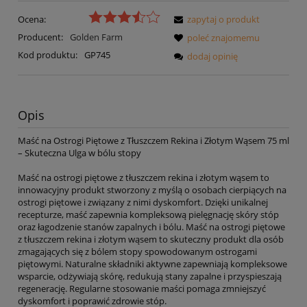
Ocena:
zapytaj o produkt
Producent:
Golden Farm
poleć znajomemu
Kod produktu:
GP745
dodaj opinię
Opis
Maść na Ostrogi Piętowe z Tłuszczem Rekina i Złotym Wąsem 75 ml
– Skuteczna Ulga w bólu stopy
Maść na ostrogi piętowe z tłuszczem rekina i złotym wąsem to
innowacyjny produkt stworzony z myślą o osobach cierpiących na
ostrogi piętowe i związany z nimi dyskomfort. Dzięki unikalnej
recepturze, maść zapewnia kompleksową pielęgnację skóry stóp
oraz łagodzenie stanów zapalnych i bólu. Maść na ostrogi piętowe
z tłuszczem rekina i złotym wąsem to skuteczny produkt dla osób
zmagających się z bólem stopy spowodowanym ostrogami
piętowymi. Naturalne składniki aktywne zapewniają kompleksowe
wsparcie, odżywiają skórę, redukują stany zapalne i przyspieszają
regenerację. Regularne stosowanie maści pomaga zmniejszyć
dyskomfort i poprawić zdrowie stóp.