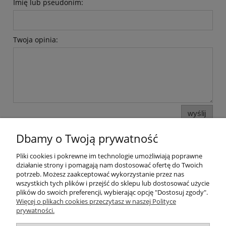
Imię lub pseudonim:
Twoja opinia:
wyślij
Dbamy o Twoją prywatność
Pliki cookies i pokrewne im technologie umożliwiają poprawne
Pomoc
działanie strony i pomagają nam dostosować ofertę do Twoich
potrzeb. Możesz zaakceptować wykorzystanie przez nas
wszystkich tych plików i przejść do sklepu lub dostosować użycie
Moje konto
plików do swoich preferencji, wybierając opcję "Dostosuj zgody".
Więcej o plikach cookies przeczytasz w naszej Polityce
prywatności.
Płatności i dostawa