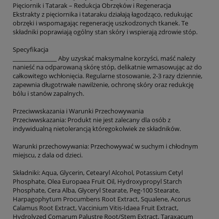
Pięciornik i Tatarak – Redukcja Obrzęków i Regeneracja
Ekstrakty z pięciornika i tataraku działają łagodząco, redukując
obrzęki i wspomagając regenerację uszkodzonych tkanek. Te
składniki poprawiają ogólny stan skóry i wspierają zdrowie stóp.
Specyfikacja
_______________ Aby uzyskać maksymalne korzyści, maść należy
nanieść na odparowaną skórę stóp, delikatnie wmasowując aż do
całkowitego wchłonięcia. Regularne stosowanie, 2-3 razy dziennie,
zapewnia długotrwałe nawilżenie, ochronę skóry oraz redukcję
bólu i stanów zapalnych.
Przeciwwskazania i Warunki Przechowywania
Przeciwwskazania: Produkt nie jest zalecany dla osób z
indywidualną nietolerancją któregokolwiek ze składników.
Warunki przechowywania: Przechowywać w suchym i chłodnym
miejscu, z dala od dzieci.
Składniki: Aqua, Glycerin, Cetearyl Alcohol, Potassium Cetyl
Phosphate, Olea Europaea Fruit Oil, Hydroxypropyl Starch
Phosphate, Cera Alba, Glyceryl Stearate, Peg-100 Stearate,
Harpagophytum Procumbens Root Extract, Squalene, Acorus
Calamus Root Extract, Vaccinium Vitis-Idaea Fruit Extract,
Hydrolyzed Comarum Palustre Root/Stem Extract, Taraxacum