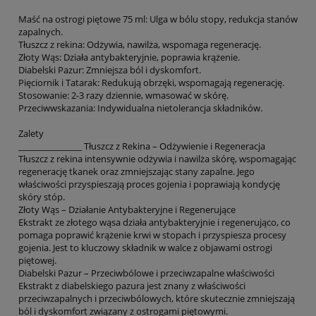
Maść na ostrogi piętowe 75 ml: Ulga w bólu stopy, redukcja stanów
zapalnych.
Tłuszcz z rekina: Odżywia, nawilża, wspomaga regenerację.
Złoty Wąs: Działa antybakteryjnie, poprawia krążenie.
Diabelski Pazur: Zmniejsza ból i dyskomfort.
Pięciornik i Tatarak: Redukują obrzęki, wspomagają regenerację.
Stosowanie: 2-3 razy dziennie, wmasować w skórę.
Przeciwwskazania: Indywidualna nietolerancja składników.
Zalety
_______________ Tłuszcz z Rekina – Odżywienie i Regeneracja
Tłuszcz z rekina intensywnie odżywia i nawilża skórę, wspomagając
regenerację tkanek oraz zmniejszając stany zapalne. Jego
właściwości przyspieszają proces gojenia i poprawiają kondycję
skóry stóp.
Złoty Wąs – Działanie Antybakteryjne i Regenerujące
Ekstrakt ze złotego wąsa działa antybakteryjnie i regenerująco, co
pomaga poprawić krążenie krwi w stopach i przyspiesza procesy
gojenia. Jest to kluczowy składnik w walce z objawami ostrogi
piętowej.
Diabelski Pazur – Przeciwbólowe i przeciwzapalne właściwości
Ekstrakt z diabelskiego pazura jest znany z właściwości
przeciwzapalnych i przeciwbólowych, które skutecznie zmniejszają
ból i dyskomfort związany z ostrogami piętowymi.