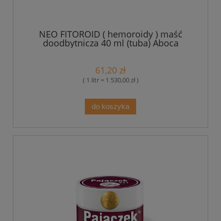
NEO FITOROID ( hemoroidy ) maść
doodbytnicza 40 ml (tuba) Aboca
61,20 zł
( 1 litr = 1 530,00 zł )
do koszyka