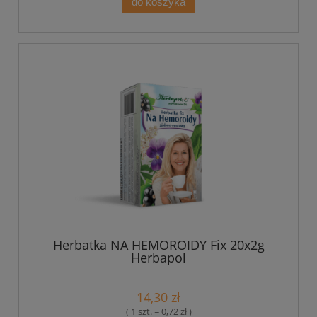
do koszyka
Herbatka NA HEMOROIDY Fix 20x2g
Herbapol
14,30 zł
( 1 szt. = 0,72 zł )