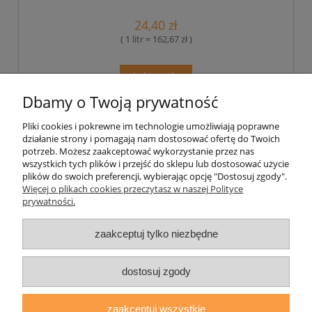
24,40 zł
( 1 litr = 162,67 zł )
do koszyka
Dbamy o Twoją prywatność
Pliki cookies i pokrewne im technologie umożliwiają poprawne
Pomoc
działanie strony i pomagają nam dostosować ofertę do Twoich
potrzeb. Możesz zaakceptować wykorzystanie przez nas
wszystkich tych plików i przejść do sklepu lub dostosować użycie
Moje konto
plików do swoich preferencji, wybierając opcję "Dostosuj zgody".
Więcej o plikach cookies przeczytasz w naszej Polityce
prywatności.
Płatności i dostawa
zaakceptuj tylko niezbędne
Informacje
O nas
dostosuj zgody
zaakceptuj wszystkie