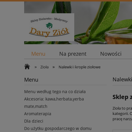
Menu
Na prezent
Nowości
»
»
Zioła
Nalewki i krople ziołowe
Nalewki
Menu
Menu według tego na co działa
Sklep 
Akcesoria: kawa,herbata,yerba
mate,match
Zioła to p
Aromaterapia
kategorii.
pracę narzą
Dla dzieci
Do użytku gospodarczego w domu