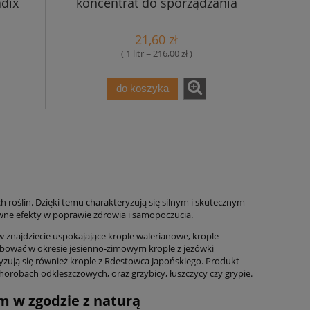
adix
koncentrat do sporządzania
roztworu na skórę i błony
śluzowe, 100 ml PhytoPharm
21,60 zł
( 1 litr = 216,00 zł )
do koszyka
roślin. Dzięki temu charakteryzują się silnym i skutecznym
ywne efekty w poprawie zdrowia i samopoczucia.
w znajdziecie uspokajające krople walerianowe, krople
óbować w okresie jesienno-zimowym krople z jeżówki
zują się również krople z Rdestowca Japońskiego. Produkt
horobach odkleszczowych, oraz grzybicy, łuszczycy czy grypie.
m w zgodzie z naturą