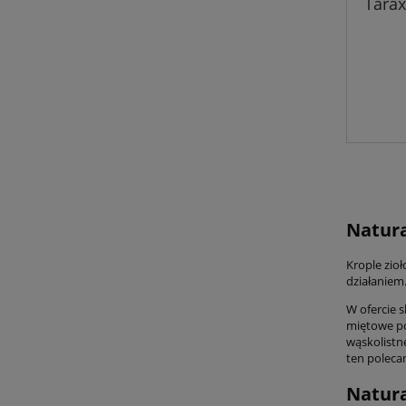
Tarax
Natura
Krople zio
działaniem
W ofercie s
miętowe po
wąskolistn
ten poleca
Natura