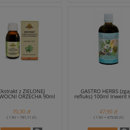
Ekstrakt z ZIELONEJ
GASTRO HERBS (zga
WOCNI ORZECHA 90ml
refluks) 100ml Inwent
Medi-Flowery
70,30 zł
47,90 zł
( 1 litr = 781,11 zł )
( 1 litr = 479,00 zł )