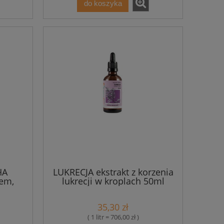
do koszyka
HA
LUKRECJA ekstrakt z korzenia
iem,
lukrecji w kroplach 50ml
em -
Myvita
rbals
35,30 zł
( 1 litr = 706,00 zł )