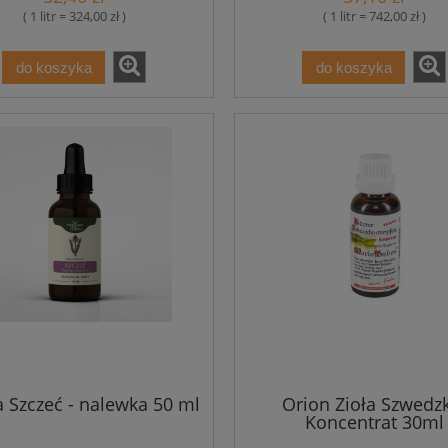
( 1 litr = 324,00 zł )
( 1 litr = 742,00 zł )
do koszyka
do koszyka
 Szczeć - nalewka 50 ml
Orion Zioła Szwedz
Koncentrat 30ml