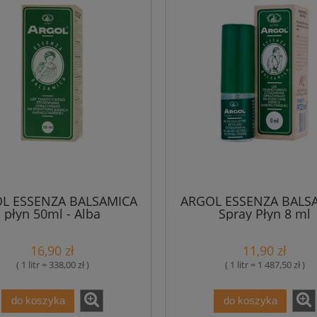
L ESSENZA BALSAMICA
ARGOL ESSENZA BALS
płyn 50ml - Alba
Spray Płyn 8 ml
16,90 zł
11,90 zł
( 1 litr = 338,00 zł )
( 1 litr = 1 487,50 zł )
do koszyka
do koszyka