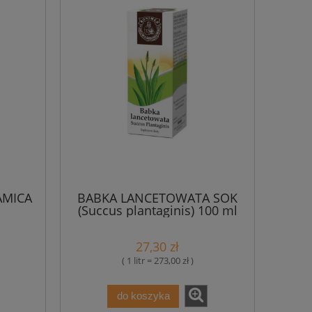
AMICA
BABKA LANCETOWATA SOK
(Succus plantaginis) 100 ml
Ojca Grzegorza Bonimed
27,30 zł
( 1 litr = 273,00 zł )
do koszyka