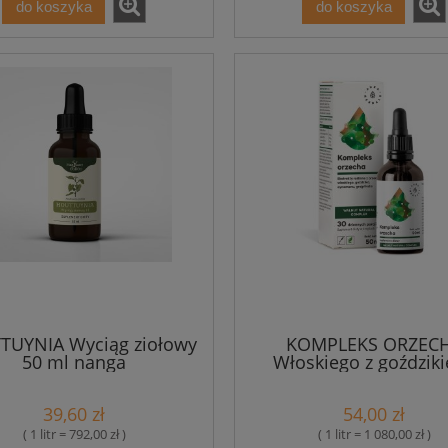
do koszyka
do koszyka
TUYNIA Wyciąg ziołowy
KOMPLEKS ORZEC
50 ml nanga
Włoskiego z goździk
cynamonem i grejfrut
krople 50 ml Aura He
39,60 zł
54,00 zł
( 1 litr = 792,00 zł )
( 1 litr = 1 080,00 zł )