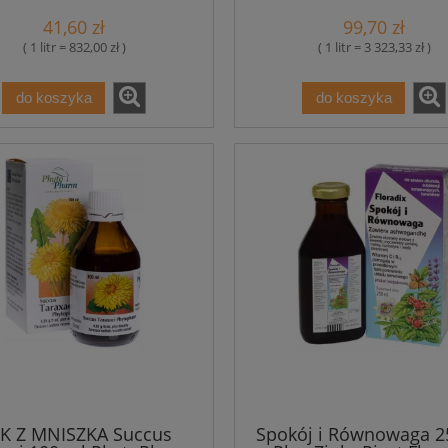
41,60 zł
99,70 zł
( 1 litr = 832,00 zł )
( 1 litr = 3 323,33 zł )
do koszyka
do koszyka
K Z MNISZKA Succus
Spokój i Równowaga 2