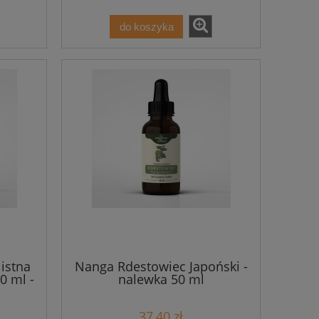
do koszyka
istna
Nanga Rdestowiec Japoński -
0 ml -
nalewka 50 ml
37,40 zł