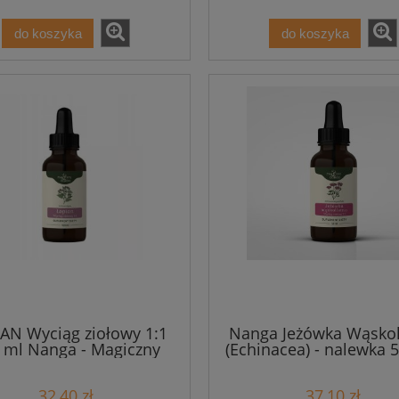
do koszyka
do koszyka
AN Wyciąg ziołowy 1:1
Nanga Jeżówka Wąskol
 ml Nanga - Magiczny
(Echinacea) - nalewka 5
Ogród
odporność
32,40 zł
37,10 zł