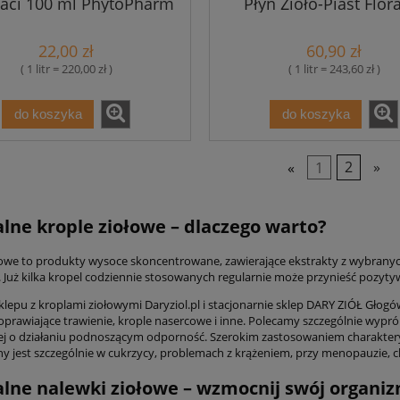
aci 100 ml PhytoPharm
Płyn Zioło-Piast Flor
22,00 zł
60,90 zł
( 1 litr = 220,00 zł )
( 1 litr = 243,60 zł )
do koszyka
do koszyka
«
1
2
»
lne krople ziołowe – dlaczego warto?
łowe to produkty wysoce skoncentrowane, zawierające ekstrakty z wybranych 
. Już kilka kropel codziennie stosowanych regularnie może przynieść pozyt
klepu z kroplami ziołowymi Daryziol.pl i stacjonarnie sklep DARY ZIÓŁ Głogó
prawiające trawienie, krople nasercowe i inne. Polecamy szczególnie wypr
ej o działaniu podnoszącym odporność. Szerokim zastosowaniem charaktery
ny jest szczególnie w cukrzycy, problemach z krążeniem, przy menopauzie, c
lne nalewki ziołowe – wzmocnij swój organiz