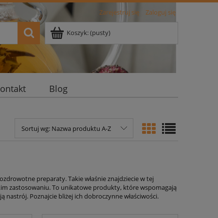
Zarejestruj się
Zaloguj się
Koszyk:
(pusty)
ontakt
Blog
Sortuj wg:
Nazwa produktu A-Z
zdrowotne preparaty. Takie właśnie znajdziecie w tej
okim zastosowaniu. To unikatowe produkty, które wspomagają
 nastrój. Poznajcie bliżej ich dobroczynne właściwości.