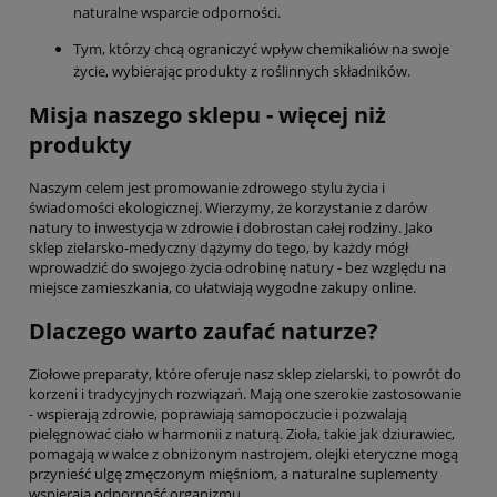
naturalne wsparcie odporności.
Tym, którzy chcą ograniczyć wpływ chemikaliów na swoje
życie, wybierając produkty z roślinnych składników.
Misja naszego sklepu - więcej niż
produkty
Naszym celem jest promowanie zdrowego stylu życia i
świadomości ekologicznej. Wierzymy, że korzystanie z darów
natury to inwestycja w zdrowie i dobrostan całej rodziny. Jako
sklep zielarsko-medyczny dążymy do tego, by każdy mógł
wprowadzić do swojego życia odrobinę natury - bez względu na
miejsce zamieszkania, co ułatwiają wygodne zakupy online.
Dlaczego warto zaufać naturze?
Ziołowe preparaty, które oferuje nasz sklep zielarski, to powrót do
korzeni i tradycyjnych rozwiązań. Mają one szerokie zastosowanie
- wspierają zdrowie, poprawiają samopoczucie i pozwalają
pielęgnować ciało w harmonii z naturą. Zioła, takie jak dziurawiec,
pomagają w walce z obniżonym nastrojem, olejki eteryczne mogą
przynieść ulgę zmęczonym mięśniom, a naturalne suplementy
wspierają odporność organizmu.