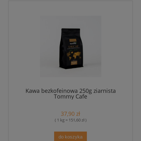
Kawa bezkofeinowa 250g ziarnista
Tommy Cafe
37,90 zł
( 1 kg = 151,60 zł )
do koszyka