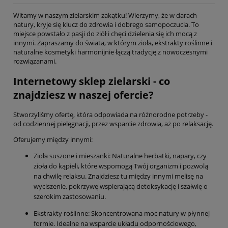
Witamy w naszym zielarskim zakątku! Wierzymy, że w darach
natury, kryje się klucz do zdrowia i dobrego samopoczucia. To
miejsce powstało z pasji do ziół i chęci dzielenia się ich mocą z
innymi. Zapraszamy do świata, w którym zioła, ekstrakty roślinne i
naturalne kosmetyki harmonijnie łączą tradycję z nowoczesnymi
rozwiązanami.
Internetowy sklep zielarski - co
znajdziesz w naszej ofercie?
Stworzyliśmy ofertę, która odpowiada na różnorodne potrzeby -
od codziennej pielęgnacji, przez wsparcie zdrowia, aż po relaksację.
Oferujemy między innymi:
Zioła suszone i mieszanki: Naturalne herbatki, napary, czy
zioła do kąpieli, które wspomogą Twój organizm i pozwolą
na chwilę relaksu. Znajdziesz tu między innymi melisę na
wyciszenie, pokrzywę wspierającą detoksykację i szałwię o
szerokim zastosowaniu.
Ekstrakty roślinne: Skoncentrowana moc natury w płynnej
formie. Idealne na wsparcie układu odpornościowego,