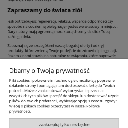
Zapraszamy do świata ziół
Jeśli potrzebujesz regeneracji, relaksu, wsparcia odporności czy
sposobu na codzienną pielęgnację - jesteś we właściwym miejscu.
Dary natury mają ogromną moc, którą chcemy dzielić z Tobą
każdego dnia.
Zapoznaj się ze szczegółami naszej bogatej oferty i odkryj
produkty, które zmienią Twoje podejście do zdrowia i pielęgnacji.
Razem z nami stawiaj na naturalne rozwiązania, które naprawdę
działają. Wybierz życie w harmonii z naturą, a Twoje ciało i umysł Ci
za to podziękują!
Dbamy o Twoją prywatność
Pliki cookies i pokrewne im technologie umożliwiają poprawne
Pomoc
działanie strony i pomagają nam dostosować ofertę do Twoich
potrzeb. Możesz zaakceptować wykorzystanie przez nas
wszystkich tych plików i przejść do sklepu lub dostosować użycie
Moje konto
plików do swoich preferencji, wybierając opcję "Dostosuj zgody".
Więcej o plikach cookies przeczytasz w naszej Polityce
prywatności.
Płatności i dostawa
zaakceptuj tylko niezbędne
Informacje