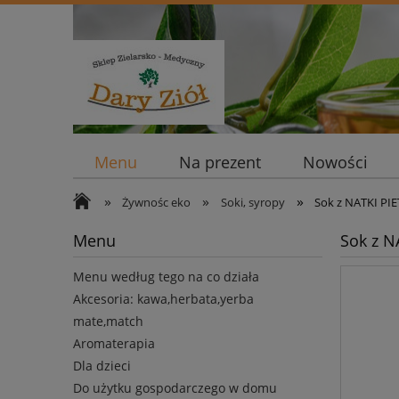
Menu
Na prezent
Nowości
»
»
»
Żywnośc eko
Soki, syropy
Sok z NATKI PI
Menu
Sok z N
Menu według tego na co działa
Akcesoria: kawa,herbata,yerba
mate,match
Aromaterapia
Dla dzieci
Do użytku gospodarczego w domu