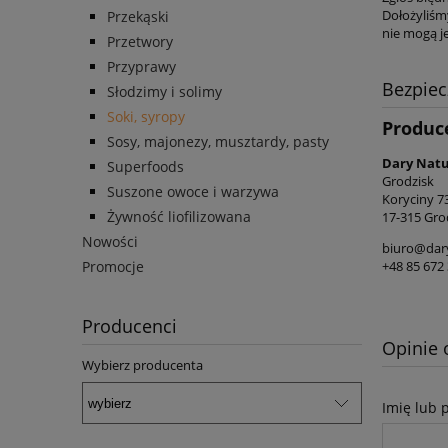
Dołożyliśm
Przekąski
nie mogą j
Przetwory
Przyprawy
Bezpie
Słodzimy i solimy
Soki, syropy
Produc
Sosy, majonezy, musztardy, pasty
Dary Natur
Superfoods
Grodzisk
Suszone owoce i warzywa
Koryciny 7
Żywność liofilizowana
17-315 Gro
Nowości
biuro@dary
+48 85 672 
Promocje
Producenci
Opinie 
Wybierz producenta
Imię lub 