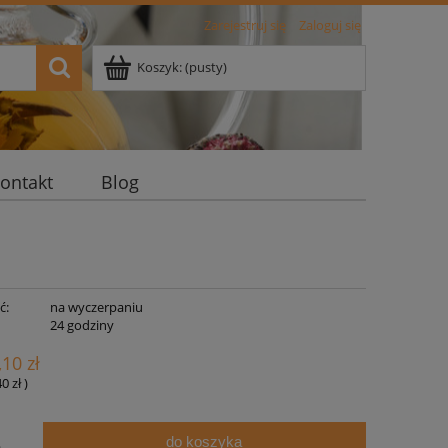
Zarejestruj się
Zaloguj się
Koszyk:
(pusty)
ontakt
Blog
ć:
na wyczerpaniu
:
24 godziny
,10 zł
40 zł
)
do koszyka
.