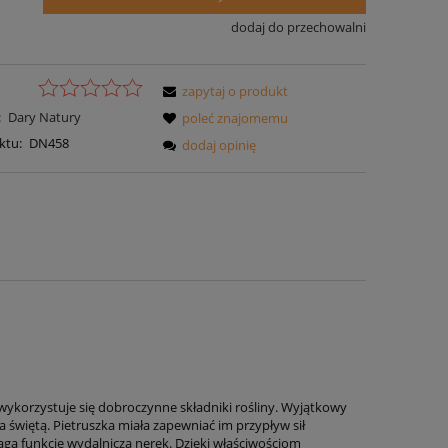
dodaj do przechowalni
zapytaj o produkt
:
Dary Natury
poleć znajomemu
ktu:
DN458
dodaj opinię
 wykorzystuje się dobroczynne składniki rośliny. Wyjątkowy
za świętą. Pietruszka miała zapewniać im przypływ sił
aga funkcję wydalniczą nerek. Dzięki właściwościom