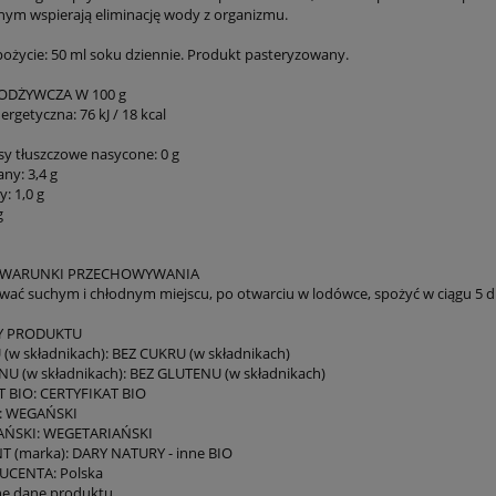
m wspierają eliminację wody z organizmu.
pożycie: 50 ml soku dziennie. Produkt pasteryzowany.
ODŻYWCZA W 100 g
rgetyczna: 76 kJ / 18 kcal
y tłuszczowe nasycone: 0 g
y: 3,4 g
: 1,0 g
g
 WARUNKI PRZECHOWYWANIA
ać suchym i chłodnym miejscu, po otwarciu w lodówce, spożyć w ciągu 5 d
Y PRODUKTU
(w składnikach): BEZ CUKRU (w składnikach)
U (w składnikach): BEZ GLUTENU (w składnikach)
 BIO: CERTYFIKAT BIO
: WEGAŃSKI
ŃSKI: WEGETARIAŃSKI
 (marka): DARY NATURY - inne BIO
UCENTA: Polska
ne dane produktu