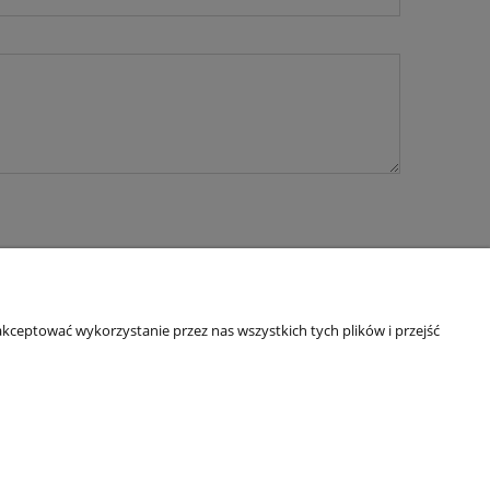
kceptować wykorzystanie przez nas wszystkich tych plików i przejść
O nas
ści
Kontakt
y ziół
Linki
O firmie
IP: 6921579498 | REGON: 382608731