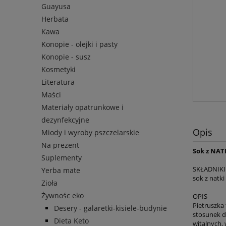
Guayusa
Herbata
Kawa
Konopie - olejki i pasty
Konopie - susz
Kosmetyki
Literatura
Maści
Materiały opatrunkowe i
dezynfekcyjne
Opis
Miody i wyroby pszczelarskie
Na prezent
Sok z NAT
Suplementy
SKŁADNIKI
Yerba mate
sok z natki
Zioła
Żywnośc eko
OPIS
Pietruszka
Desery - galaretki-kisiele-budynie
stosunek do
Dieta Keto
witalnych,