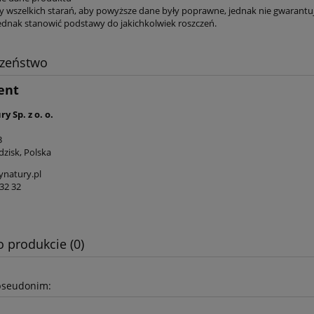
y wszelkich starań, aby powyższe dane były poprawne, jednak nie gwarantuj
ednak stanowić podstawy do jakichkolwiek roszczeń.
czeństwo
ent
y Sp. z o. o.
3
dzisk, Polska
natury.pl
32 32
o produkcie (0)
pseudonim: