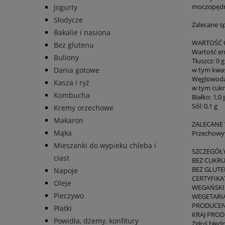
moczopędny
Jogurty
Słodycze
Zalecane s
Bakalie i nasiona
WARTOŚĆ 
Bez glutenu
Wartość ene
Buliony
Tłuszcz: 0 g
Dania gotowe
w tym kwas
Węglowodan
Kasza i ryż
w tym cukry
Kombucha
Białko: 1,0 
Sól: 0,1 g
Kremy orzechowe
Makaron
ZALECANE
Mąka
Przechowyw
Mieszanki do wypieku chleba i
SZCZEGÓŁ
ciast
BEZ CUKRU 
BEZ GLUTEN
Napoje
CERTYFIKAT
Oleje
WEGAŃSKI
Pieczywo
WEGETARIA
PRODUCENT
Płatki
KRAJ PROD
Powidła, dżemy, konfitury
Zgłoś błęd