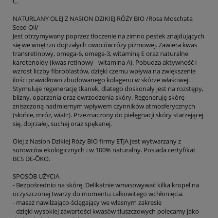
C.
NATURLANY OLEJ Z NASION DZIKIEJ RÓŻY BIO /Rosa Moschata
Seed Oil/
Jest otrzymywany poprzez tłoczenie na zimno pestek znajdujących
się we wnętrzu dojrzałych owoców róży piżmowej. Zawiera kwas
transretinowy, omega-6, omega-3, witaminę E oraz naturalne
karotenoidy (kwas retinowy - witamina A). Pobudza aktywność i
wzrost liczby fibroblastów, dzięki czemu wpływa na zwiększenie
ilości prawidłowo zbudowanego kolagenu w skórze właściwej.
Stymuluje regenerację tkanek, dlatego doskonały jest na rozstępy,
blizny, oparzenia oraz owrzodzenia skóry. Regeneruję skórę
zniszczoną nadmiernym wpływem czynników atmosferycznych
(słońce, mróz, wiatr). Przeznaczony do pielęgnacji skóry starzejącej
się, dojrzałej, suchej oraz spękanej.
Olej z Nasion Dzikiej Róży BIO firmy ETJA jest wytwarzany z
surowców ekologicznych i w 100% naturalny. Posiada certyfikat
BCS DE-ӦKO.
SPOSÓB UŻYCIA
- Bezpośrednio na skórę. Delikatnie wmasowywać kilka kropel na
oczyszczonej twarzy do momentu całkowitego wchłonięcia.
- masaż nawilżająco-ściągający we własnym zakresie
- dzięki wysokiej zawartości kwasów tłuszczowych polecamy jako