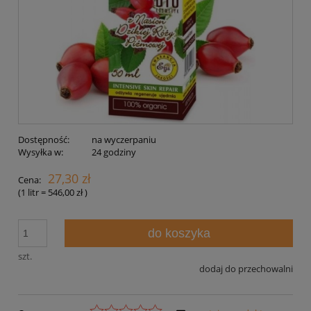
Dostępność:
na wyczerpaniu
Wysyłka w:
24 godziny
27,30 zł
Cena:
(1
litr
=
546,00 zł
)
do koszyka
szt.
dodaj do przechowalni