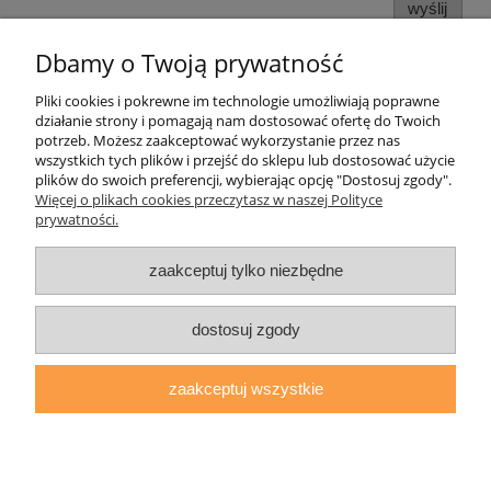
wyślij
Dbamy o Twoją prywatność
Pliki cookies i pokrewne im technologie umożliwiają poprawne
Pomoc
działanie strony i pomagają nam dostosować ofertę do Twoich
potrzeb. Możesz zaakceptować wykorzystanie przez nas
wszystkich tych plików i przejść do sklepu lub dostosować użycie
Moje konto
plików do swoich preferencji, wybierając opcję "Dostosuj zgody".
Więcej o plikach cookies przeczytasz w naszej Polityce
prywatności.
Płatności i dostawa
zaakceptuj tylko niezbędne
Informacje
O nas
dostosuj zgody
zaakceptuj wszystkie
daryziol.pl
|
ul. Grodzka Nr 23, 67-200 Głogów | woj. dolnośląskie
| tel.: 513093168 | email:
sklep@daryziol.pl
| NIP: 6921579498 |
REGON: 382608731
pokaż pełną wersję strony