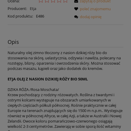
Ocena:
zapytaj o produkt
Producent:
Etja
poleć znajomemu
Kod produktu:
E486
dodaj opinię
Opis
Naturalny olej zimno tłoczony z nasion dzikiej róży bio do
stosowania na skórę, uelastycznia, odżywia i nawilża, polecany na
rozstępy, blizny, oparzenia i owrzodzenia skóry. Można stosować
podczas masażu, kąpieli oraz jako dodatek do kremów.
ETJA OLEJ Z NASION DZIKIEJ RÓŻY BIO 50ML
DZIKA RÓŻA /Rosa Moschata/
Krzew pochodzący z rodziny różowatych. Roślina z twardymi i
ostrymi kolcami występuje na obszarach umiarkowanych w
ciepłych częściach półkuli północnej. Rośnie praktycznie w całej
Europie na terenach znajdujących się do 1500 m n.p.m.. Występuje
również w północnej Afryce, w całej Azji, a także w Australii i Nowej
Zelandii. Owoce koloru pomarańczowo-czerwonego osiągają
wielkość 2-3 centymetrów. Zawierają w sobie sporą ilość witaminy