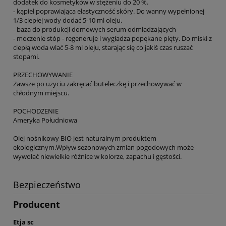
dodatek do kosmetyków w stężeniu do 20 %.
- kąpiel poprawiająca elastyczność skóry. Do wanny wypełnionej
1/3 ciepłej wody dodać 5-10 ml oleju.
- baza do produkcji domowych serum odmładzających
- moczenie stóp - regeneruje i wygładza popękane pięty. Do miski z
ciepłą woda wlać 5-8 ml oleju, starając się co jakiś czas ruszać
stopami.
PRZECHOWYWANIE
Zawsze po użyciu zakręcać buteleczkę i przechowywać w
chłodnym miejscu.
POCHODZENIE
Ameryka Południowa
Olej nośnikowy BIO jest naturalnym produktem
ekologicznym.Wpływ sezonowych zmian pogodowych może
wywołać niewielkie różnice w kolorze, zapachu i gęstości.
Bezpieczeństwo
Producent
Etja sc