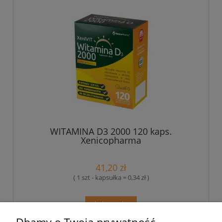
WITAMINA D3 2000 120 kaps.
Xenicopharma
41,20 zł
( 1 szt - kapsułka = 0,34 zł )
do koszyka