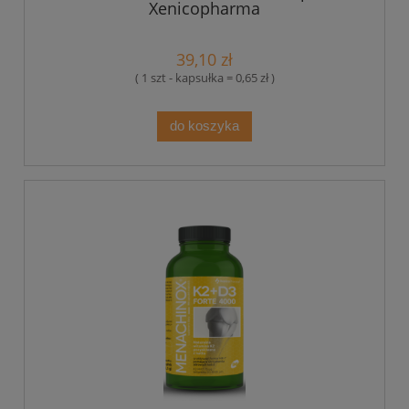
Xenicopharma
39,10 zł
( 1 szt - kapsułka = 0,65 zł )
do koszyka