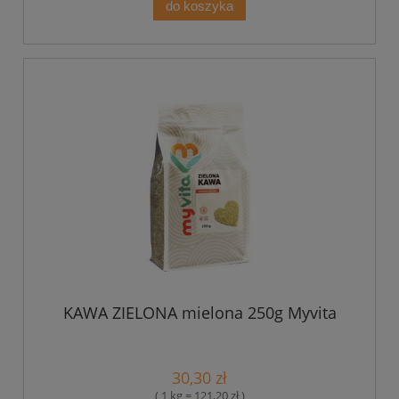
do koszyka
KAWA ZIELONA mielona 250g Myvita
30,30 zł
( 1 kg = 121,20 zł )