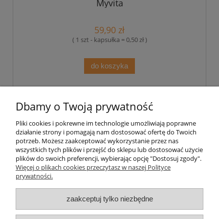
Myvita
59,90 zł
( 1 szt - kapsułka = 0,50 zł )
do koszyka
«
1
2
3
4
»
Dbamy o Twoją prywatność
Pliki cookies i pokrewne im technologie umożliwiają poprawne
Pomoc
działanie strony i pomagają nam dostosować ofertę do Twoich
potrzeb. Możesz zaakceptować wykorzystanie przez nas
wszystkich tych plików i przejść do sklepu lub dostosować użycie
Moje konto
plików do swoich preferencji, wybierając opcję "Dostosuj zgody".
Więcej o plikach cookies przeczytasz w naszej Polityce
prywatności.
Płatności i dostawa
zaakceptuj tylko niezbędne
Informacje