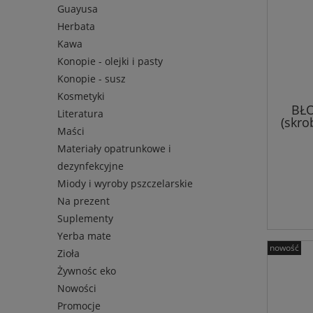
Guayusa
Herbata
Kawa
Konopie - olejki i pasty
Konopie - susz
Kosmetyki
BŁ
Literatura
(skro
Maści
Materiały opatrunkowe i
dezynfekcyjne
Miody i wyroby pszczelarskie
Na prezent
Suplementy
Yerba mate
nowość
Zioła
Żywnośc eko
Nowości
Promocje