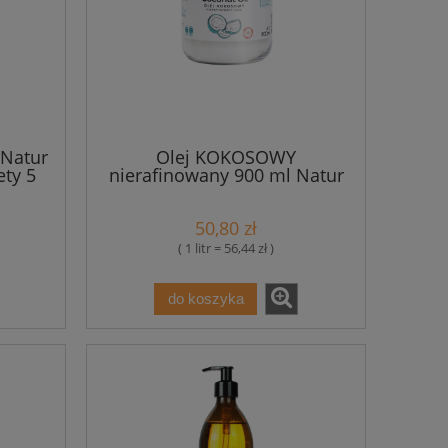
 Natur
Olej KOKOSOWY
ety 5
nierafinowany 900 ml Natur
Planet
50,80 zł
( 1 litr = 56,44 zł )
do koszyka