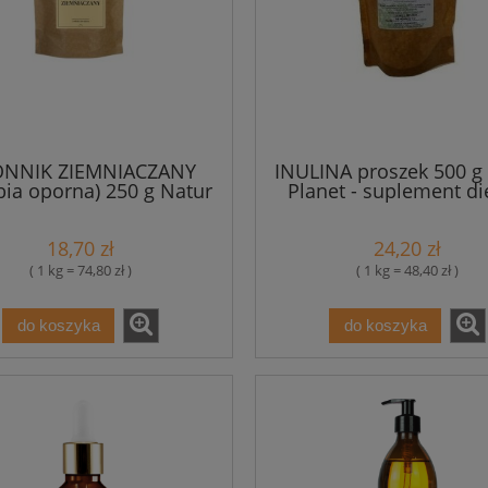
ONNIK ZIEMNIACZANY
INULINA proszek 500 g
bia oporna) 250 g Natur
Planet - suplement di
Planet
18,70 zł
24,20 zł
( 1 kg = 74,80 zł )
( 1 kg = 48,40 zł )
do koszyka
do koszyka