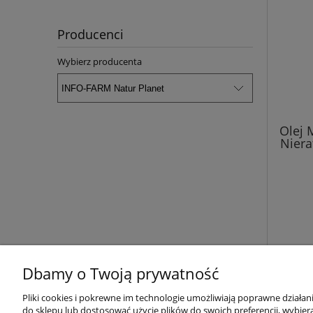
Producenci
Wybierz producenta
Olej 
Niera
Dbamy o Twoją prywatność
Pliki cookies i pokrewne im technologie umożliwiają poprawne działa
Pomoc
Moje konto
do sklepu lub dostosować użycie plików do swoich preferencji, wybiera