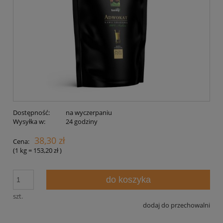
Dostępność:
na wyczerpaniu
Wysyłka w:
24 godziny
38,30 zł
Cena:
(1
kg
=
153,20 zł
)
do koszyka
szt.
dodaj do przechowalni