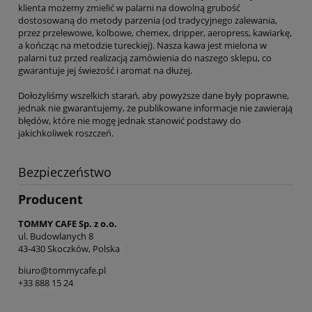
klienta możemy zmielić w palarni na dowolną grubość
dostosowaną do metody parzenia (od tradycyjnego zalewania,
przez przelewowe, kolbowe, chemex, dripper, aeropress, kawiarkę,
a kończąc na metodzie tureckiej). Nasza kawa jest mielona w
palarni tuż przed realizacją zamówienia do naszego sklepu, co
gwarantuje jej świeżość i aromat na dłużej.
Dołożyliśmy wszelkich starań, aby powyższe dane były poprawne,
jednak nie gwarantujemy, że publikowane informacje nie zawierają
błędów, które nie mogę jednak stanowić podstawy do
jakichkoliwek roszczeń.
Bezpieczeństwo
Producent
TOMMY CAFE Sp. z o.o.
ul. Budowlanych 8
43-430 Skoczków, Polska
biuro@tommycafe.pl
+33 888 15 24