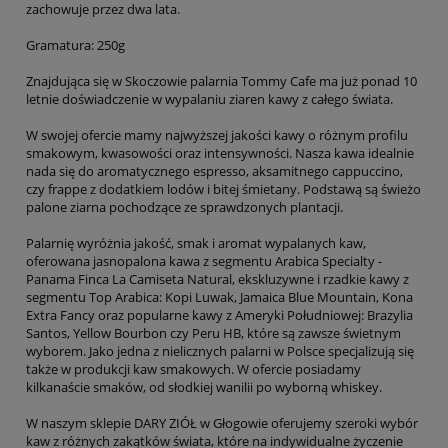
zachowuje przez dwa lata.
Gramatura: 250g
Znajdująca się w Skoczowie palarnia Tommy Cafe ma już ponad 10
letnie doświadczenie w wypalaniu ziaren kawy z całego świata.
W swojej ofercie mamy najwyższej jakości kawy o różnym profilu
smakowym, kwasowości oraz intensywności. Nasza kawa idealnie
nada się do aromatycznego espresso, aksamitnego cappuccino,
czy frappe z dodatkiem lodów i bitej śmietany. Podstawą są świeżo
palone ziarna pochodzące ze sprawdzonych plantacji.
Palarnię wyróżnia jakość, smak i aromat wypalanych kaw,
oferowana jasnopalona kawa z segmentu Arabica Specialty -
Panama Finca La Camiseta Natural, ekskluzywne i rzadkie kawy z
segmentu Top Arabica: Kopi Luwak, Jamaica Blue Mountain, Kona
Extra Fancy oraz popularne kawy z Ameryki Południowej: Brazylia
Santos, Yellow Bourbon czy Peru HB, które są zawsze świetnym
wyborem. Jako jedna z nielicznych palarni w Polsce specjalizują się
także w produkcji kaw smakowych. W ofercie posiadamy
kilkanaście smaków, od słodkiej wanilii po wyborną whiskey.
W naszym sklepie DARY ZIÓŁ w Głogowie oferujemy szeroki wybór
kaw z różnych zakątków świata, które na indywidualne życzenie