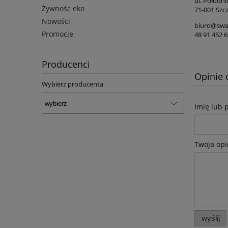
ul. Połudn
Żywnośc eko
71-001 Szcz
Nowości
biuro@swa
Promocje
48 91 452 6
Producenci
Opinie 
Wybierz producenta
Imię lub 
Twoja opi
wyślij