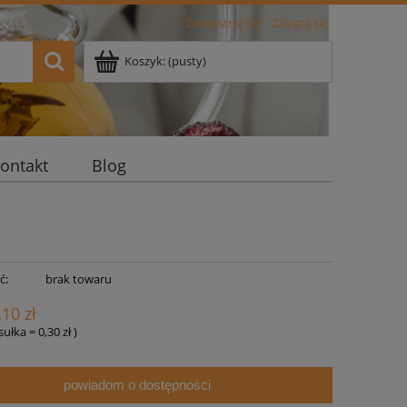
Zarejestruj się
Zaloguj się
Koszyk:
(pusty)
ontakt
Blog
ć:
brak towaru
,10 zł
psułka
=
0,30 zł
)
powiadom o dostępności