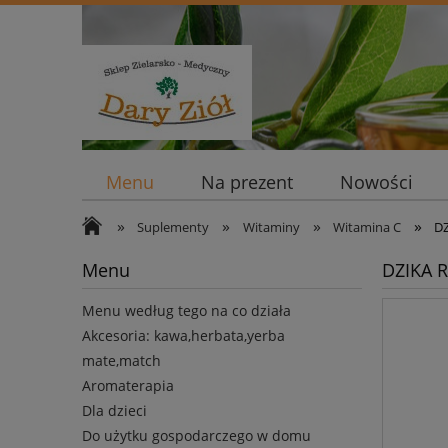
Menu
Na prezent
Nowości
»
»
»
»
Suplementy
Witaminy
Witamina C
D
Menu
DZIKA 
Menu według tego na co działa
Akcesoria: kawa,herbata,yerba
mate,match
Aromaterapia
Dla dzieci
Do użytku gospodarczego w domu