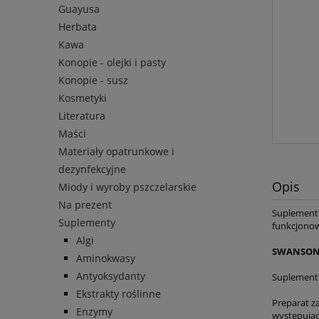
Guayusa
Herbata
Kawa
Konopie - olejki i pasty
Konopie - susz
Kosmetyki
Literatura
Maści
Materiały opatrunkowe i
dezynfekcyjne
Opis
Miody i wyroby pszczelarskie
Na prezent
Suplement 
Suplementy
funkcjonow
Algi
SWANSON 
Aminokwasy
Antyoksydanty
Suplement 
Ekstrakty roślinne
Preparat za
Enzymy
występując