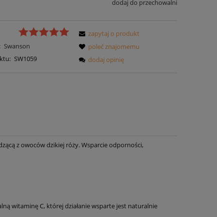
dodaj do przechowalni
zapytaj o produkt
:
Swanson
poleć znajomemu
ktu:
SW1059
dodaj opinię
ącą z owoców dzikiej róży. Wsparcie odporności,
lną witaminę C, której działanie wsparte jest naturalnie