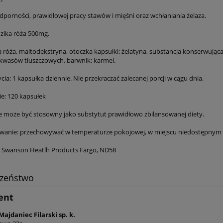
dporności, prawidłowej pracy stawów i mięśni oraz wchłaniania żelaza.
dzika róża 500mg.
a róża, maltodekstryna, otoczka kapsułki: żelatyna, substancja konserwując
wasów tłuszczowych, barwnik: karmel.
ia: 1 kapsułka dziennie. Nie przekraczać zalecanej porcji w cągu dnia.
: 120 kapsułek
e może być stosowny jako substytut prawidłowo zbilansowanej diety.
anie: przechowywać w temperaturze pokojowej, w miejscu niedostępnym d
 Swanson Heatlh Products Fargo, ND58
czeństwo
ent
Majdaniec Filarski sp. k.