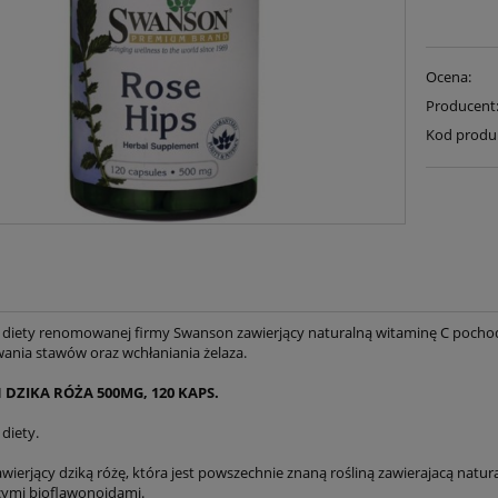
Ocena:
Producent
Kod produ
diety renomowanej firmy Swanson zawierjący naturalną witaminę C pochodz
ania stawów oraz wchłaniania żelaza.
DZIKA RÓŻA 500MG, 120 KAPS.
diety.
wierjący dziką różę, która jest powszechnie znaną rośliną zawierajacą natura
ymi bioflawonoidami.