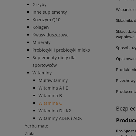
Grzyby
Wsparcie o
Inne suplementy
Koenzym Q10
Składniki: 
Kolagen
Skład: dzik
Kwasy tłuszczowe
wapniowe k
Minerały
Sposób użyc
Probiotyki i prebiotyki mleko
Suplementy diety dla
Opakowanie
sportowców
Produkt ni
Witaminy
Multiwitaminy
Przechowyw
Witamina A i E
Producent:
Witamina B
Witamina C
Bezpie
Witamina D i K2
Witaminy ADEK i ADK
Produc
Yerba mate
Pro Sport 
Zioła