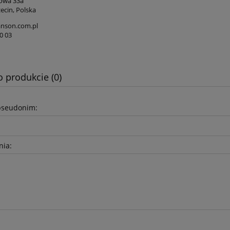
iowa 33a
ecin, Polska
nson.com.pl
0 03
o produkcie (0)
pseudonim:
nia: