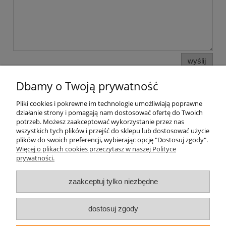
wyślij
Dbamy o Twoją prywatność
Pliki cookies i pokrewne im technologie umożliwiają poprawne
Pomoc
działanie strony i pomagają nam dostosować ofertę do Twoich
potrzeb. Możesz zaakceptować wykorzystanie przez nas
wszystkich tych plików i przejść do sklepu lub dostosować użycie
Moje konto
plików do swoich preferencji, wybierając opcję "Dostosuj zgody".
Więcej o plikach cookies przeczytasz w naszej Polityce
prywatności.
Płatności i dostawa
zaakceptuj tylko niezbędne
Informacje
O nas
dostosuj zgody