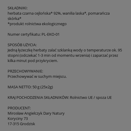
SKŁADNIKI:
herbata czarna cejlońska* 92%, wanilia laska*, pomarańcza
skórka*
*produkt rolnictwa ekologicznego
Numer certyfikatu: PL-EKO-01
SPOSÓB UŻYCIA:
Jedną łyżeczkę herbaty zalać szklanką wody o temperaturze ok. 95
stopni (odczekać 1-3 min od momentu wrzenia) i zaparzać przez
kilka minut pod przykryciem.
PRZECHOWYWANIE:
Przechowywać w suchym miejscu.
MASA NETTO: 50 g (25x2g)
KRAJ POCHODZENIA SKŁADNIKÓW: Rolnictwo UE / spoza UE
PRODUCENT:
Mirosław Angielczyk Dary Natury
Koryciny 73
17-315 Grodzisk