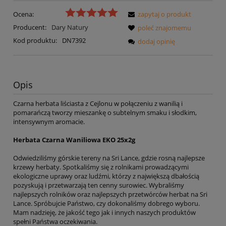
Ocena:
zapytaj o produkt
Producent:
Dary Natury
poleć znajomemu
Kod produktu:
DN7392
dodaj opinię
Opis
Czarna herbata liściasta z Cejlonu w połączeniu z wanilią i
pomarańczą tworzy mieszankę o subtelnym smaku i słodkim,
intensywnym aromacie.
Herbata Czarna Waniliowa EKO 25x2g
Odwiedziliśmy górskie tereny na Sri Lance, gdzie rosną najlepsze
krzewy herbaty. Spotkaliśmy się z rolnikami prowadzącymi
ekologiczne uprawy oraz ludźmi, którzy z największą dbałością
pozyskują i przetwarzają ten cenny surowiec. Wybraliśmy
najlepszych rolników oraz najlepszych przetwórców herbat na Sri
Lance. Spróbujcie Państwo, czy dokonaliśmy dobrego wyboru.
Mam nadzieję, że jakość tego jak i innych naszych produktów
spełni Państwa oczekiwania.