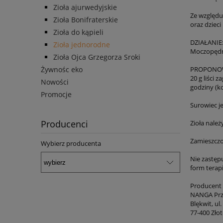
Zioła ajurwedyjskie
Ze względu
Zioła Bonifraterskie
oraz dzieci
Zioła do kąpieli
DZIAŁANIE
Zioła jednorodne
Moczopędne,
Zioła Ojca Grzegorza Sroki
Żywnośc eko
PROPONOW
20 g liści 
Nowości
godziny (k
Promocje
Surowiec j
Producenci
Zioła nale
Zamieszczo
Wybierz producenta
Nie zastęp
form terapi
Producent
NANGA Prz
Blękwit, ul.
77-400 Zło