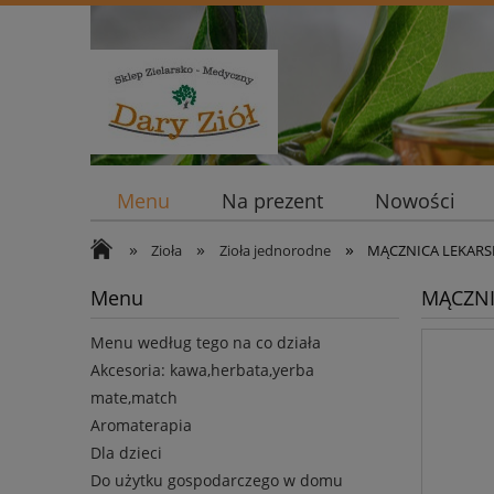
Menu
Na prezent
Nowości
»
»
»
Zioła
Zioła jednorodne
MĄCZNICA LEKARSKA
Menu
MĄCZNI
Menu według tego na co działa
Akcesoria: kawa,herbata,yerba
mate,match
Aromaterapia
Dla dzieci
Do użytku gospodarczego w domu