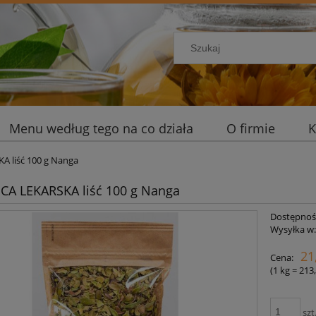
Menu według tego na co działa
O firmie
K
 liść 100 g Nanga
CA LEKARSKA liść 100 g Nanga
Dostępnoś
Wysyłka w
21
Cena:
(1
kg
=
213,
szt