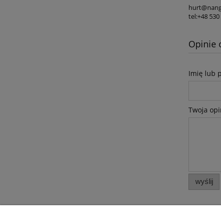
hurt@nang
tel:+48 530
Opinie 
Imię lub 
Twoja opi
wyślij