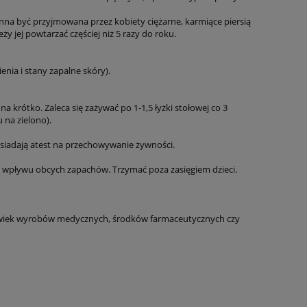
nna być przyjmowana przez kobiety ciężarne, karmiące piersią
eży jej powtarzać częściej niż 5 razy do roku.
nia i stany zapalne skóry).
a krótko. Zaleca się zażywać po 1-1,5 łyżki stołowej co 3
na zielono).
siadają atest na przechowywanie żywności.
i wpływu obcych zapachów. Trzymać poza zasięgiem dzieci.
kolwiek wyrobów medycznych, środków farmaceutycznych czy