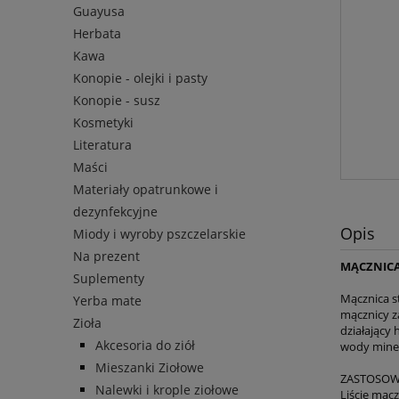
Guayusa
Herbata
Kawa
Konopie - olejki i pasty
Konopie - susz
Kosmetyki
Literatura
Maści
Materiały opatrunkowe i
dezynfekcyjne
Opis
Miody i wyroby pszczelarskie
Na prezent
MĄCZNICA 
Suplementy
Mącznica s
Yerba mate
mącznicy za
Zioła
działający 
Akcesoria do ziół
wody miner
Mieszanki Ziołowe
ZASTOSOW
Nalewki i krople ziołowe
Liście mąc