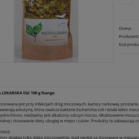
Ocena:
Producent
Kod produ
LEKARSKA liść 100 g Nanga
tosowana jest przy infekcjach dróg moczowych, kamicy nerkowej, prostacie
wierają arbutynę, która zwalcza bakterie Escherichia coli i działa lekko mo
hydrochinon, niezbędny jest alkaliczny odczyn moczu. Alkalizowanie moczu (g
alnej i stosowanie diety ubogiej w mięso i cukier. Produkty te zakwaszają o
ANIE:
znicy działają tylko lekko moczopędnie, stąd zwykle są stosowane w miesz