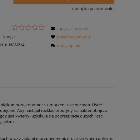
dodaj do przechowalni
zapytaj o produkt
:
Nanga
poleć znajomemu
ktu:
NAN214
dodaj opinię
, białkomoczu, ropomoczu, moczeniu się nocnym. Liście
czopędnie. Aby nastąpił rozkład arbutyny na bakteriobójczo
dy jest kwaśny) uzyskuje się poprzez picie dużych ilości
rganizm.
ankach wraz z ziołami moczopędnymi, np. ze skrzypem polnym.