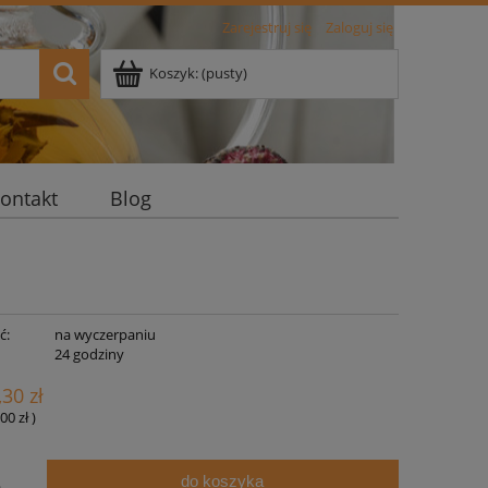
Zarejestruj się
Zaloguj się
Koszyk:
(pusty)
ontakt
Blog
ć:
na wyczerpaniu
:
24 godziny
,30 zł
00 zł
)
do koszyka
.