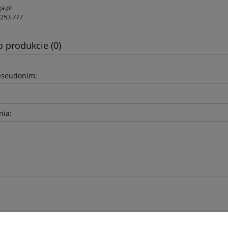
a.pl
 253 777
o produkcie (0)
pseudonim:
nia: