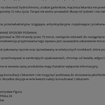
 na obecność hydrochinonu, a także garbników, mącznica lekarska nie powi
 poniżej 12 roku życia. Terapii nie wolno prowadzić dłużej niż tydzień i nie nal
:
 przeciwbakteryjne, ściągające, antyoksydacyjne, rozjaśniające ( przebarwie
ANE SPOSOBY PODANIA:
zagotować w 250 ml wody przez 15 minut, następnie odstawić do naciągnięcia n
onsekwencja przyjmowania tego wywaru jest zauważalne zabarwienie moczu 
est pakowany ręcznie oraz sprzedawany w estetycznych torebkach, które po
ży przechowywać w zamkniętych opakowaniach, chroniąc od światła, wilgoci 
ne w serwisie opisy produktów mają charakter wyłącznie informacyjny.
ują konsultacji z lekarzem i nie mogą być podstawą do stosowania jakich
i. Wszelkie decyzje w w/w kwestii należy konsultować z lekarzem.
emysław Figura
 Pilska 24
tów