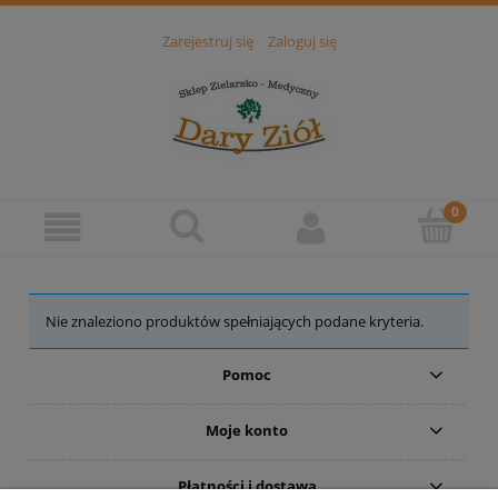
Zarejestruj się
Zaloguj się
Nie znaleziono produktów spełniających podane kryteria.
Pomoc
Moje konto
Płatności i dostawa