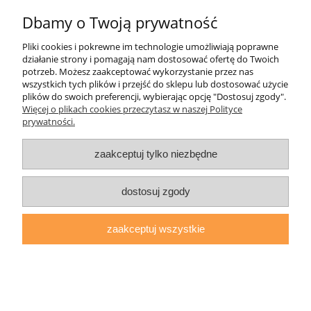
Dbamy o Twoją prywatność
Informacje
Pliki cookies i pokrewne im technologie umożliwiają poprawne
działanie strony i pomagają nam dostosować ofertę do Twoich
O nas
potrzeb. Możesz zaakceptować wykorzystanie przez nas
wszystkich tych plików i przejść do sklepu lub dostosować użycie
plików do swoich preferencji, wybierając opcję "Dostosuj zgody".
daryziol.pl
|
ul. Grodzka Nr 23, 67-200 Głogów | woj. dolnośląskie
Więcej o plikach cookies przeczytasz w naszej Polityce
| tel.: 513093168 | email:
sklep@daryziol.pl
| NIP: 6921579498 |
prywatności.
REGON: 382608731
pokaż pełną wersję strony
zaakceptuj tylko niezbędne
Sklep internetowy Shoper.pl
dostosuj zgody
zaakceptuj wszystkie