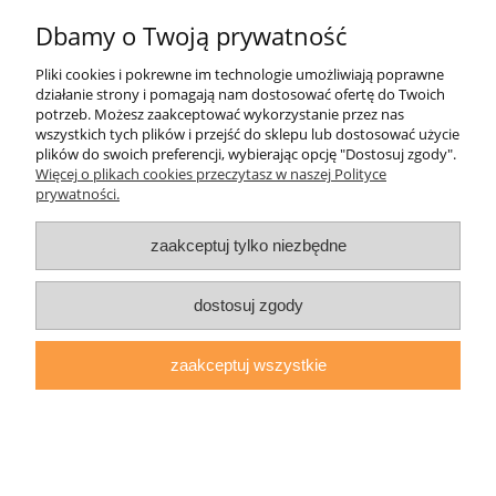
Dbamy o Twoją prywatność
Informacje
Pliki cookies i pokrewne im technologie umożliwiają poprawne
działanie strony i pomagają nam dostosować ofertę do Twoich
O nas
potrzeb. Możesz zaakceptować wykorzystanie przez nas
wszystkich tych plików i przejść do sklepu lub dostosować użycie
plików do swoich preferencji, wybierając opcję "Dostosuj zgody".
daryziol.pl
|
ul. Grodzka Nr 23, 67-200 Głogów | woj. dolnośląskie
Więcej o plikach cookies przeczytasz w naszej Polityce
| tel.: 513093168 | email:
sklep@daryziol.pl
| NIP: 6921579498 |
prywatności.
REGON: 382608731
pokaż pełną wersję strony
zaakceptuj tylko niezbędne
Sklep internetowy Shoper.pl
dostosuj zgody
zaakceptuj wszystkie