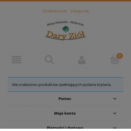
Zarejestruj się
Zaloguj się
Nie znaleziono produktów spełniających podane kryteria.
Pomoc
Moje konto
Płatności i dostawa