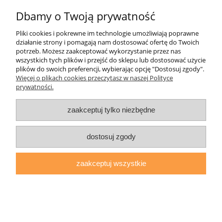
Dbamy o Twoją prywatność
Informacje
Pliki cookies i pokrewne im technologie umożliwiają poprawne
działanie strony i pomagają nam dostosować ofertę do Twoich
O nas
potrzeb. Możesz zaakceptować wykorzystanie przez nas
wszystkich tych plików i przejść do sklepu lub dostosować użycie
plików do swoich preferencji, wybierając opcję "Dostosuj zgody".
daryziol.pl
|
ul. Grodzka Nr 23, 67-200 Głogów | woj. dolnośląskie
Więcej o plikach cookies przeczytasz w naszej Polityce
| tel.: 513093168 | email:
sklep@daryziol.pl
| NIP: 6921579498 |
prywatności.
REGON: 382608731
pokaż pełną wersję strony
zaakceptuj tylko niezbędne
Sklep internetowy Shoper.pl
dostosuj zgody
zaakceptuj wszystkie