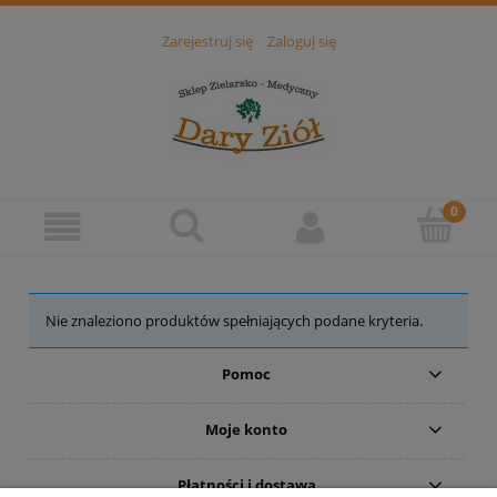
Zarejestruj się
Zaloguj się
Nie znaleziono produktów spełniających podane kryteria.
Pomoc
Moje konto
Płatności i dostawa