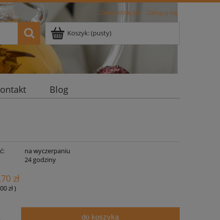
Zarejestruj się
Zaloguj się
Koszyk:
(pusty)
ontakt
Blog
ć:
na wyczerpaniu
:
24 godziny
,70 zł
00 zł
)
do koszyka
.