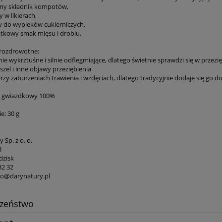
ny składnik kompotów,
 w likierach,
 do wypieków cukierniczych,
ątkowy smak mięsu i drobiu.
prozdrowotne:
nie wykrztuśne i silnie odflegmiające, dlatego świetnie sprawdzi się w przezi
aszel i inne objawy przeziębienia
rzy zaburzeniach trawienia i wzdęciach, dlatego tradycyjnie dodaje się go 
ż gwiazdkowy 100%
: 30 g
 Sp. z o. o.
3
dzisk
32 32
uro@darynatury.pl
czeństwo