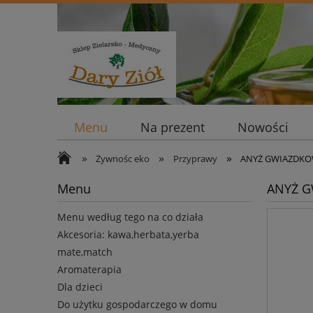
Menu
Na prezent
Nowości
»
»
»
Żywnośc eko
Przyprawy
ANYŻ GWIAZDKOW
Menu
ANYŻ G
Menu według tego na co działa
Akcesoria: kawa,herbata,yerba
mate,match
Aromaterapia
Dla dzieci
Do użytku gospodarczego w domu