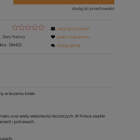
dodaj do przechowalni
zapytaj o produkt
:
Dary Natury
poleć znajomemu
ktu:
DN422
dodaj opinię
y w leczeniu kolek.
aku oraz wielu właściwości leczniczych. W Polsce zwykle
niach i potrawach.
zupach,