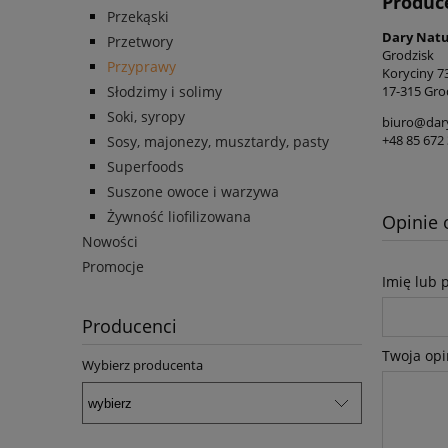
Produc
Przekąski
Dary Natur
Przetwory
Grodzisk
Przyprawy
Koryciny 7
17-315 Gro
Słodzimy i solimy
Soki, syropy
biuro@dary
+48 85 672 
Sosy, majonezy, musztardy, pasty
Superfoods
Suszone owoce i warzywa
Żywność liofilizowana
Opinie 
Nowości
Promocje
Imię lub 
Producenci
Twoja opi
Wybierz producenta