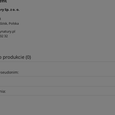
ent
y Sp. z o. o.
3
dzisk, Polska
natury.pl
32 32
o produkcie (0)
pseudonim:
nia: