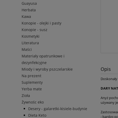
Guayusa
Herbata
Kawa
Konopie - olejki i pasty
Konopie - susz
Kosmetyki
Literatura
Maści
Materiały opatrunkowe i
dezynfekcyjne
Opis
Miody i wyroby pszczelarskie
Na prezent
Doskonały 
Suplementy
DARY NAT
Yerba mate
Zioła
Anyż pocho
Żywnośc eko
używany je
Desery - galaretki-kisiele-budynie
Zastosowan
Dieta Keto
- bardzo p