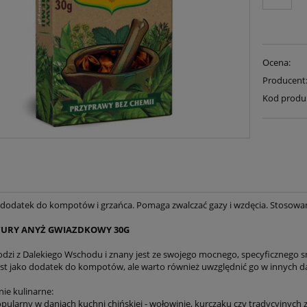
Ocena:
Producent
Kod produ
dodatek do kompotów i grzańca. Pomaga zwalczać gazy i wzdęcia. Stosowan
URY ANYŻ GWIAZDKOWY 30G
dzi z Dalekiego Wschodu i znany jest ze swojego mocnego, specyficznego sm
st jako dodatek do kompotów, ale warto również uwzględnić go w innych da
ie kulinarne:
opularny w daniach kuchni chińskiej - wołowinie, kurczaku czy tradycyjnych 