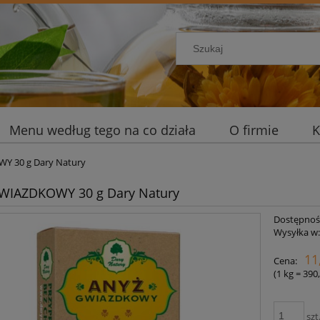
Menu według tego na co działa
O firmie
K
Y 30 g Dary Natury
WIAZDKOWY 30 g Dary Natury
Dostępnoś
Wysyłka w
11
Cena:
(1
kg
=
390,
szt