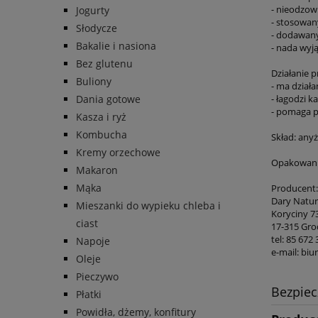
- nieodzow
Jogurty
- stosowany
Słodycze
- dodawany
Bakalie i nasiona
- nada wyj
Bez glutenu
Działanie 
Buliony
- ma działa
Dania gotowe
- łagodzi k
- pomaga p
Kasza i ryż
Kombucha
Skład: any
Kremy orzechowe
Opakowanie
Makaron
Mąka
Producent:
Dary Natury
Mieszanki do wypieku chleba i
Koryciny 7
ciast
17-315 Gro
tel: 85 672 
Napoje
e-mail: bi
Oleje
Pieczywo
Bezpie
Płatki
Powidła, dżemy, konfitury