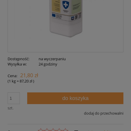
Dostępność:
na wyczerpaniu
Wysyłka w:
24 godziny
21,80 zł
Cena:
(1
kg
=
87,20 zł
)
do koszyka
szt.
dodaj do przechowalni