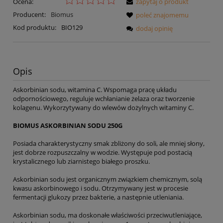
Ocena:
zapytaj o produkt
Producent:
Biomus
poleć znajomemu
Kod produktu:
BIO129
dodaj opinię
Opis
Askorbinian sodu, witamina C. Wspomaga pracę układu
odpornościowego, reguluje wchłanianie żelaza oraz tworzenie
kolagenu. Wykorzytywany do wlewów dożylnych witaminy C.
BIOMUS ASKORBINIAN SODU 250G
Posiada charakterystyczny smak zbliżony do soli, ale mniej słony,
jest dobrze rozpuszczalny w wodzie. Występuje pod postacią
krystalicznego lub ziarnistego białego proszku.
Askorbinian sodu jest organicznym związkiem chemicznym, solą
kwasu askorbinowego i sodu. Otrzymywany jest w procesie
fermentacji glukozy przez bakterie, a następnie utleniania.
Askorbinian sodu, ma doskonałe właściwości przeciwutleniające,