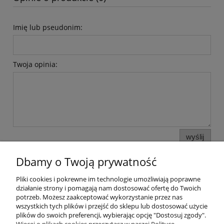
Imię lub pseudonim:
Twoja opinia:
wyślij
Dbamy o Twoją prywatność
Pliki cookies i pokrewne im technologie umożliwiają poprawne
Pomoc
działanie strony i pomagają nam dostosować ofertę do Twoich
potrzeb. Możesz zaakceptować wykorzystanie przez nas
wszystkich tych plików i przejść do sklepu lub dostosować użycie
Moje konto
plików do swoich preferencji, wybierając opcję "Dostosuj zgody".