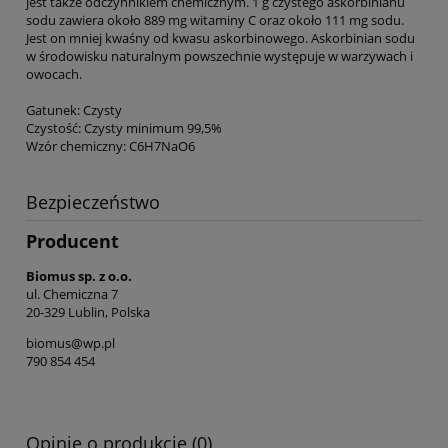
jest także odczynnikiem chemicznym. 1 g czystego askorbinianu
sodu zawiera około 889 mg witaminy C oraz około 111 mg sodu.
Jest on mniej kwaśny od kwasu askorbinowego. Askorbinian sodu
w środowisku naturalnym powszechnie występuje w warzywach i
owocach.
Gatunek: Czysty
Czystość: Czysty minimum 99,5%
Wzór chemiczny: C6H7NaO6
Bezpieczeństwo
Producent
Biomus sp. z o.o.
ul. Chemiczna 7
20-329 Lublin, Polska
biomus@wp.pl
790 854 454
Opinie o produkcie (0)