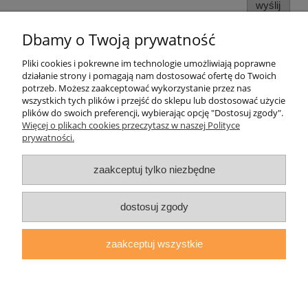
wyślij
Dbamy o Twoją prywatność
Pliki cookies i pokrewne im technologie umożliwiają poprawne
Pomoc
działanie strony i pomagają nam dostosować ofertę do Twoich
potrzeb. Możesz zaakceptować wykorzystanie przez nas
wszystkich tych plików i przejść do sklepu lub dostosować użycie
Moje konto
plików do swoich preferencji, wybierając opcję "Dostosuj zgody".
Więcej o plikach cookies przeczytasz w naszej Polityce
prywatności.
Płatności i dostawa
zaakceptuj tylko niezbędne
Informacje
O nas
dostosuj zgody
zaakceptuj wszystkie
daryziol.pl
|
ul. Grodzka Nr 23, 67-200 Głogów | woj. dolnośląskie
| tel.: 513093168 | email:
sklep@daryziol.pl
| NIP: 6921579498 |
REGON: 382608731
pokaż pełną wersję strony