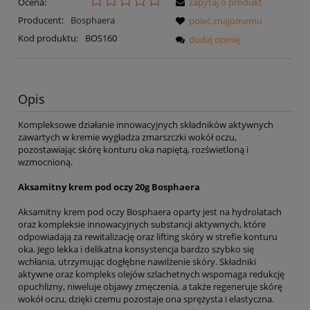
Ocena:
zapytaj o produkt
Producent:
Bosphaera
poleć znajomemu
Kod produktu:
BOS160
dodaj opinię
Opis
Kompleksowe działanie innowacyjnych składników aktywnych
zawartych w kremie wygładza zmarszczki wokół oczu,
pozostawiając skórę konturu oka napiętą, rozświetloną i
wzmocnioną.
Aksamitny krem pod oczy 20g Bosphaera
Aksamitny krem pod oczy Bosphaera oparty jest na hydrolatach
oraz kompleksie innowacyjnych substancji aktywnych, które
odpowiadają za rewitalizację oraz lifting skóry w strefie konturu
oka. Jego lekka i delikatna konsystencja bardzo szybko się
wchłania, utrzymując dogłębne nawilżenie skóry. Składniki
aktywne oraz kompleks olejów szlachetnych wspomaga redukcję
opuchlizny, niweluje objawy zmęczenia, a także regeneruje skórę
wokół oczu, dzięki czemu pozostaje ona sprężysta i elastyczna.