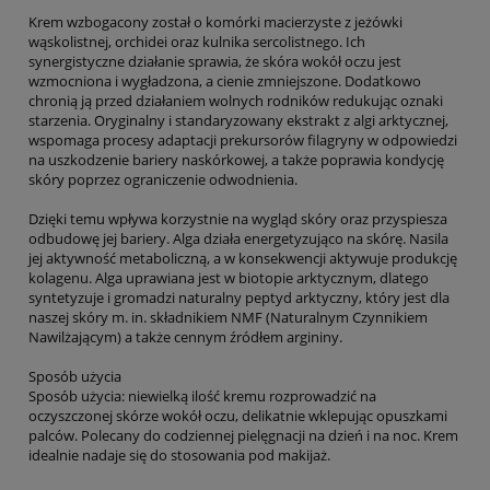
Krem wzbogacony został o komórki macierzyste z jeżówki
wąskolistnej, orchidei oraz kulnika sercolistnego. Ich
synergistyczne działanie sprawia, że skóra wokół oczu jest
wzmocniona i wygładzona, a cienie zmniejszone. Dodatkowo
chronią ją przed działaniem wolnych rodników redukując oznaki
starzenia. Oryginalny i standaryzowany ekstrakt z algi arktycznej,
wspomaga procesy adaptacji prekursorów filagryny w odpowiedzi
na uszkodzenie bariery naskórkowej, a także poprawia kondycję
skóry poprzez ograniczenie odwodnienia.
Dzięki temu wpływa korzystnie na wygląd skóry oraz przyspiesza
odbudowę jej bariery. Alga działa energetyzująco na skórę. Nasila
jej aktywność metaboliczną, a w konsekwencji aktywuje produkcję
kolagenu. Alga uprawiana jest w biotopie arktycznym, dlatego
syntetyzuje i gromadzi naturalny peptyd arktyczny, który jest dla
naszej skóry m. in. składnikiem NMF (Naturalnym Czynnikiem
Nawilżającym) a także cennym źródłem argininy.
Sposób użycia
Sposób użycia: niewielką ilość kremu rozprowadzić na
oczyszczonej skórze wokół oczu, delikatnie wklepując opuszkami
palców. Polecany do codziennej pielęgnacji na dzień i na noc. Krem
idealnie nadaje się do stosowania pod makijaż.