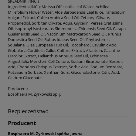
SKŁADNIKI (INCI)
Ingredients (INCI): Melissa Officinalis Leaf Water, Achillea
Millefolium Flower Water, Aloe Barbadensis Leaf Juice, Tanacetum
Vulgare Extract, Coffea Arabica Seed Oil, Cetearyl Olivate,
Propanediol, Sorbitan Olivate, Aqua, Glycerin, Persea Gratissima
Oil, Isopropyl Isostearate, Simmondsia Chinensis Seed Oil, Carapa
Guaianensis Seed Oil, Vaccinium Macrocarpon Seed Oil, Prunus
Domestica Seed Oil, Rubus Idaeus Seed Oil, Phytosterols,
Squalane, Olea Europaea Fruit Oil, Tocopherol, Levulinic Acid,
Globularia Cordifolia Callus Culture Extract, Allantoin, Calanthe
Discolor Extract, Helianthus Annuus Seed Oil, Echinacea
Angustifolia Meristem Cell Culture, Sodium Bicarbonate, Benzoic
Acid, Chondrys Chrispus Exstract, Sorbic Acid, Sodium Benzoate,
Potassium Sorbate, Xanthan Gum, Gluconolactone, Citric Acid,
Calcium Gluconate
Producent:
Bosphaera M. Żyrkowski Sp. j.
Bezpieczeństwo
Producent
Bosphaera M. Żyrkowski spółka jawna