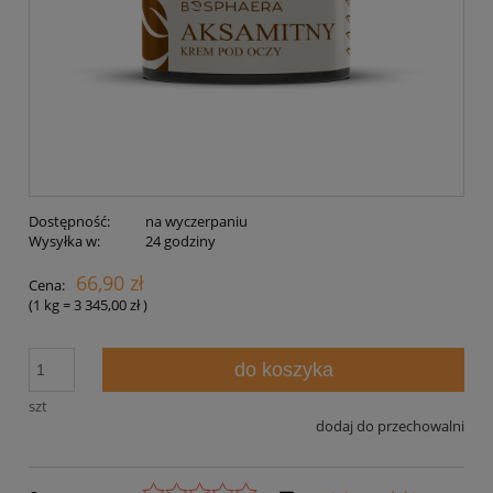
Dostępność:
na wyczerpaniu
Wysyłka w:
24 godziny
66,90 zł
Cena:
(1
kg
=
3 345,00 zł
)
do koszyka
szt
dodaj do przechowalni