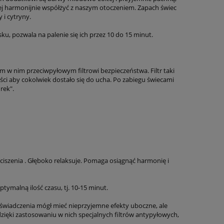
ej harmonijnie współżyć z naszym otoczeniem. Zapach świec
 i cytryny.
ku, pozwala na palenie się ich przez 10 do 15 minut.
m w nim przeciwpyłowym filtrowi bezpieczeństwa. Filtr taki
ci aby cokolwiek dostało się do ucha. Po zabiegu świecami
rek".
iszenia . Głęboko relaksuje. Pomaga osiągnąć harmonię i
tymalną ilość czasu, tj. 10-15 minut.
świadczenia mógł mieć nieprzyjemne efekty uboczne, ale
 dzięki zastosowaniu w nich specjalnych filtrów antypyłowych,