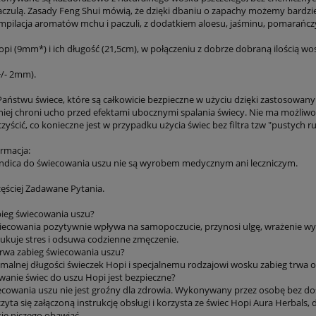
czulą. Zasady Feng Shui mówią, że dzięki dbaniu o zapachy możemy bardzi
mpilacja aromatów mchu i paczuli, z dodatkiem aloesu, jaśminu, pomarańczy
pi (9mm*) i ich długość (21,5cm), w połączeniu z dobrze dobraną ilością wos
/- 2mm).
aństwu świece, które są całkowicie bezpieczne w użyciu dzięki zastosowany
niej chroni ucho przed efektami ubocznymi spalania świecy. Nie ma możliwoś
czyścić, co konieczne jest w przypadku użycia świec bez filtra tzw "pustych ru
rmacja:
andica do świecowania uszu nie są wyrobem medycznym ani leczniczym.
zęściej Zadawane Pytania.
bieg świecowania uszu?
wiecowania pozytywnie wpływa na samopoczucie, przynosi ulgę, wrażenie wyc
dukuje stres i odsuwa codzienne zmęczenie.
 trwa zabieg świecowania uszu?
malnej długości świeczek Hopi i specjalnemu rodzajowi wosku zabieg trwa op
owanie świec do uszu Hopi jest bezpieczne?
ecowania uszu nie jest groźny dla zdrowia. Wykonywany przez osobę bez do
zyta się załączoną instrukcję obsługi i korzysta ze świec Hopi Aura Herbals,
się niczego obawiać.