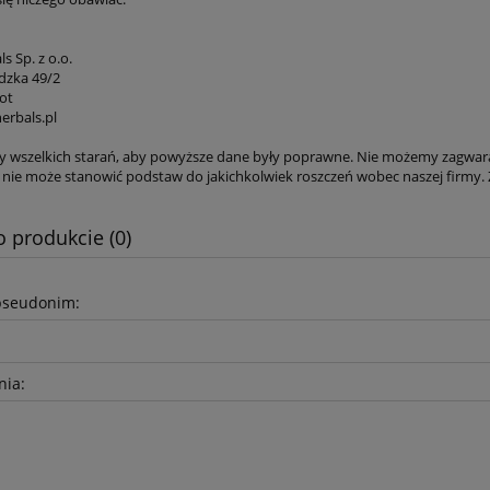
s Sp. z o.o.
dzka 49/2
ot
rbals.pl
y wszelkich starań, aby powyższe dane były poprawne. Nie możemy zagwar
co nie może stanowić podstaw do jakichkolwiek roszczeń wobec naszej firmy. 
o produkcie (0)
pseudonim:
nia: