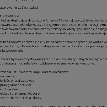
pakowaniu aż 5 par świec!
HOPI CANDICA.
d Indian Hopi, żyjących do dziś w Ameryce Północnej, zwyczaj świecowania u
ecowania uszu głęboko wycisza i przyjemnie odpręża całe ciało – w Azji i Am
 Świecowanie odniesie zamierzony efekt tylko wtedy, gdy użyje się do niego
my Aura Herbals. Świece Hopi znakomicie relaksują a przy okazji sprawdzają 
e uszu wpływa korzystnie nie tylko na samopoczucie fizyczne (powoduje wra
an psychiczny. Dla niektórych zabieg świecowania Hopi Candica jest tak prz
niu świecowania.
 świece były wykorzystywane przez Indian Hopi do rytualnych zabiegów oczy
uć pradawną moc indiańskich zabiegów możemy we własnym domu.
owaniu uszu świecami Hopi Candica odczujemy:
wyciszenia;
e ilości energii życiowej;
oprawę samopoczucia;
edukcję stresu;
relaksu i przyjemnej błogości;
ie stanu harmonii ciała i duszy.
onywane są każdorazowo z naturalnego wosku pszczelego, bez chemicznych