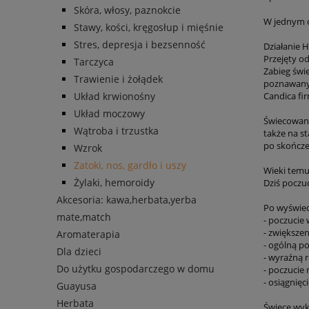
Skóra, włosy, paznokcie
W jednym o
Stawy, kości, kręgosłup i mięśnie
Stres, depresja i bezsenność
Działanie 
Przejęty o
Tarczyca
Zabieg świ
Trawienie i żołądek
poznawany.
Układ krwionośny
Candica fir
Układ moczowy
Świecowani
Wątroba i trzustka
także na st
po skończe
Wzrok
Zatoki, nos, gardło i uszy
Wieki temu
Żylaki, hemoroidy
Dziś pocz
Akcesoria: kawa,herbata,yerba
Po wyświec
mate,match
- poczucie 
- zwiększeni
Aromaterapia
- ogólną p
Dla dzieci
- wyraźną r
Do użytku gospodarczego w domu
- poczucie 
- osiągnięc
Guayusa
Herbata
Świece wyk