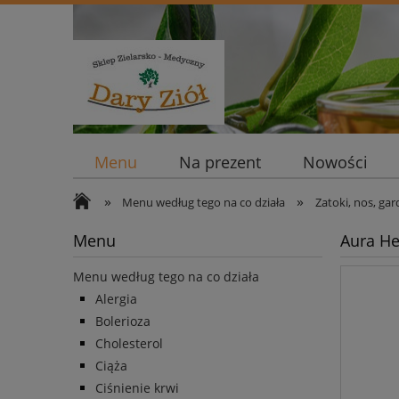
Menu
Na prezent
Nowości
»
»
Menu według tego na co działa
Zatoki, nos, gar
Menu
Aura He
Menu według tego na co działa
Alergia
Bolerioza
Cholesterol
Ciąża
Ciśnienie krwi