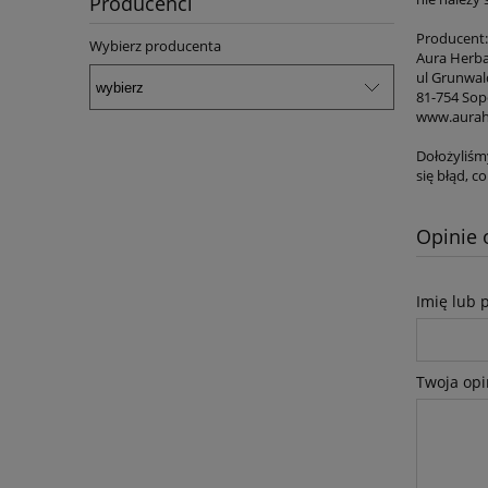
Producenci
Producent:
Wybierz producenta
Aura Herbal
ul Grunwal
81-754 Sop
www.aurahe
Dołożyliśm
się błąd, 
Opinie 
Imię lub 
Twoja opi