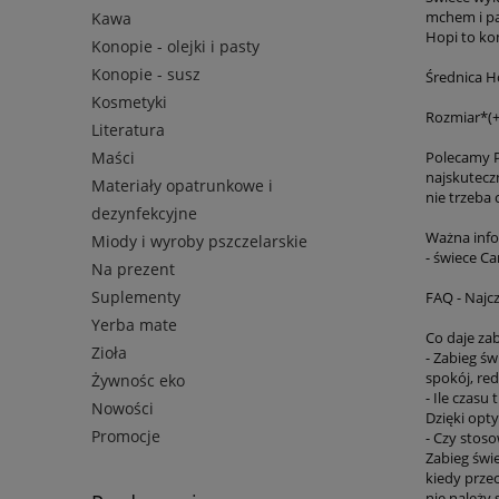
mchem i pa
Kawa
Hopi to ko
Konopie - olejki i pasty
Konopie - susz
Średnica Ho
Kosmetyki
Rozmiar*(+
Literatura
Maści
Polecamy P
najskutecz
Materiały opatrunkowe i
nie trzeba 
dezynfekcyjne
Ważna info
Miody i wyroby pszczelarskie
- świece C
Na prezent
Suplementy
FAQ - Najc
Yerba mate
Co daje za
Zioła
- Zabieg ś
spokój, re
Żywnośc eko
- Ile czasu
Nowości
Dzięki opty
Promocje
- Czy stos
Zabieg świ
kiedy przec
nie należy 