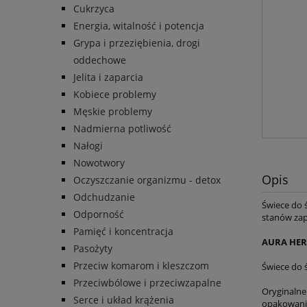
Cukrzyca
Energia, witalność i potencja
Grypa i przeziębienia, drogi
oddechowe
Jelita i zaparcia
Kobiece problemy
Męskie problemy
Nadmierna potliwość
Nałogi
Nowotwory
Opis
Oczyszczanie organizmu - detox
Odchudzanie
Świece do 
Odporność
stanów zap
Pamięć i koncentracja
AURA HER
Pasożyty
Przeciw komarom i kleszczom
Świece do 
Przeciwbólowe i przeciwzapalne
Oryginalne
Serce i układ krążenia
opakowaniu