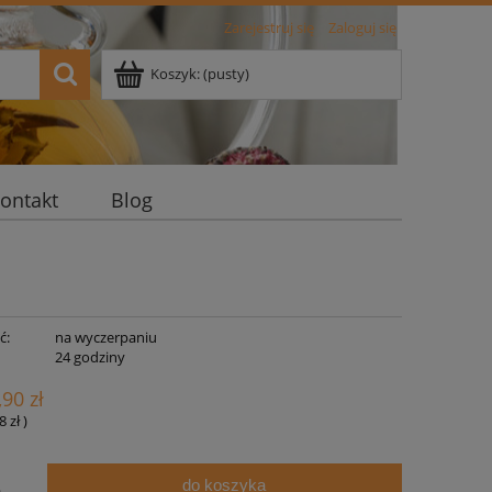
Zarejestruj się
Zaloguj się
Koszyk:
(pusty)
ontakt
Blog
ć:
na wyczerpaniu
:
24 godziny
,90 zł
8 zł
)
do koszyka
.