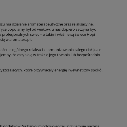
szu ma działanie aromaterapeutyczne oraz relaksacyjne.
eryce popularny był od wieków, u nas dopiero zaczyna być
 profesjonalnych świec – a takimi właśnie są świece Hopi
się w aromaterapii.
żenie ogólnego relaksu i zharmonizowania całego ciała), ale
yjemny, że zasypiają w trakcie jego trwania lub bezpośrednio
szczających, które przywracały energię i wewnętrzny spokój.
 dodatków. Są barwy miodowo-żółtej i przyjemnie pachną,