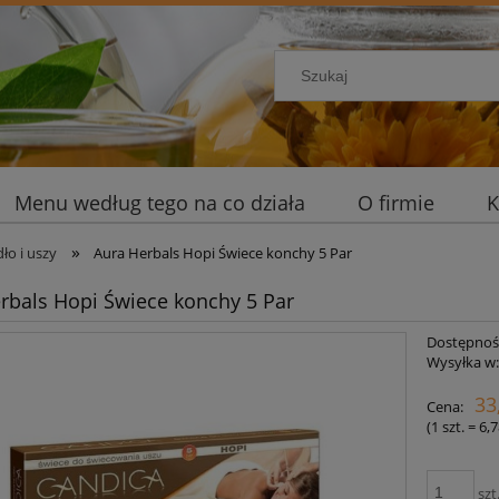
Menu według tego na co działa
O firmie
K
»
dło i uszy
Aura Herbals Hopi Świece konchy 5 Par
rbals Hopi Świece konchy 5 Par
Dostępnoś
Wysyłka w
33
Cena:
(1
szt.
=
6,7
szt