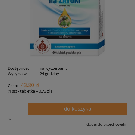
Dostępność:
na wyczerpaniu
Wysyłka w:
24 godziny
43,80 zł
Cena:
(1
szt - tabletka
=
0,73 zł
)
do koszyka
szt.
dodaj do przechowalni