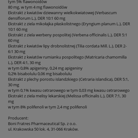
tym 5% flawonoidów
80 mg, w tym 4 mg flawonoidów
Ekstrakt z kwiatów dziewanny wielkokwiatowej (Verbascum
densiflorum L.), DER 10:1 60 mg
Ekstrakt z ziela mikołajka płaskolistnego (Eryngium planum L.), DER
10:1 60 mg
Ekstrakt z ziela werbeny pospolitej (Verbena officinalis L.), DER 5:1
60 mg
Ekstrakt z kwiatów lipy drobnolistnej (Tilia cordata Mill. L.), DER 2-
6:1 30 mg
Ekstrakt z kwiatów rumianku pospolitego (Matricaria chamomilla
L.), DER 4:1, 30 mg
w tym 0,8% apigeniny, 0,24 mg apigeniny
0,2% bisabolulu 0,06 mg bisabolulu
Ekstrakt z plechy porostu islandzkiego (Cetraria islandica), DER 5:1,
30 mg
w tym 0,1% kwasu cetrarowego w tym 0,03 mg kwasu cetrarowego
Ekstrakt z ziela melisy lekarskiej (Melissa officinalis L.), DER 7:1, 30
mg
w tym 8% polifenoli w tym 2,4 mg polifenoli
Producent:
Boni Fratres Pharmaceutical Sp. z o.o.
ul. Krakowska 50 lok. 4, 31-066 Kraków.