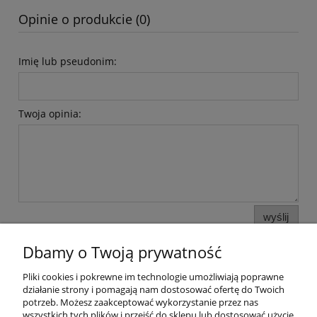
Opinie o produkcie (0)
Imię lub pseudonim:
Twoja opinia:
wyślij
Dbamy o Twoją prywatność
Pliki cookies i pokrewne im technologie umożliwiają poprawne
Pomoc
działanie strony i pomagają nam dostosować ofertę do Twoich
potrzeb. Możesz zaakceptować wykorzystanie przez nas
wszystkich tych plików i przejść do sklepu lub dostosować użycie