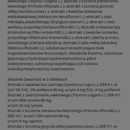
właściwego (Thymus vulgaris L.), ekstrakt z korzenia pierwiosnka
lekarskiego (Primula officinalis L.), ekstrakt z korzenia goryczki
żółtej (Gentiana lutea L.), ekstrakt z kwiatów dziewanny
wielkokwiatowej (Verbascum densiflorum L.), ekstrakt z ziela
mikołajka płaskolistnego (Eryngium planum L.), ekstrakt z ziela
werbeny pospolitej (Verbena officinalis L.), ekstrakt z kwiatów lipy
drobnolistnej (Tilia cordata Mill. L.), ekstrakt z kwiatów rumianku
pospolitego (Matricaria chamomilla L.), ekstrakt z plechy porostu
islandzkiego (Cetraria islandica), ekstrakt z ziela melisy lekarskiej
(Melissa officinalis L.), substancja przeciwzbrylająca (sole
magnezowe kwasów tłuszczowych, dwutlenek krzemu), substancja
glazurująca (hydroksypropylometyloceluloza, glikol
polietylenowy), substancja wypełniająca (sól sodowa
karboksymetylocelulozy usieciowiona).
Składniki Zawartość w 2 tabletkach
Ekstrakt z kwiatów bzu czarnego (Sambucus nigra L.), DER 6:1, w
tym 5% PAC, 5% polifenoli 80 mg, w tym 4 mg PAC, 4 mg polifenoli
Ekstrakt z ziela tymianku właściwego (Thymus vulgaris L.), DER 4:1,
w tym 40% tymolu 80 mg,
w tym 32 mg tymolu
Ekstrakt z korzenia pierwiosnka lekarskiego (Primula officinalis L.),
DER 10:1, w tym 10% saponin 80 mg,
w tym 8 mg saponin
Ekstrakt z korzenia goryczki żółtej (Gentiana lutea L.), DER 5:1, w