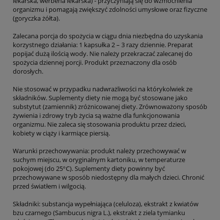
lekarska, werbena lekarska) - przyczyniają się do wzmocnienia
organizmu i pomagają zwiększyć zdolności umysłowe oraz fizyczne
(goryczka żółta).
Zalecana porcja do spożycia w ciągu dnia niezbędna do uzyskania
korzystnego działania: 1 kapsułka 2 – 3 razy dziennie. Preparat
popijać dużą ilością wody. Nie należy przekraczać zalecanej do
spożycia dziennej porcji. Produkt przeznaczony dla osób
dorosłych.
Nie stosować w przypadku nadwrażliwości na którykolwiek ze
składników. Suplementy diety nie mogą być stosowane jako
substytut (zamiennik) zróżnicowanej diety. Zrównoważony sposób
żywienia i zdrowy tryb życia są ważne dla funkcjonowania
organizmu. Nie zaleca się stosowania produktu przez dzieci,
kobiety w ciąży i karmiące piersią.
Warunki przechowywania: produkt należy przechowywać w
suchym miejscu, w oryginalnym kartoniku, w temperaturze
pokojowej (do 25°C). Suplementy diety powinny być
przechowywane w sposób niedostępny dla małych dzieci. Chronić
przed światłem i wilgocią.
Składniki: substancja wypełniająca (celuloza), ekstrakt z kwiatów
bzu czarnego (Sambucus nigra L.), ekstrakt z ziela tymianku