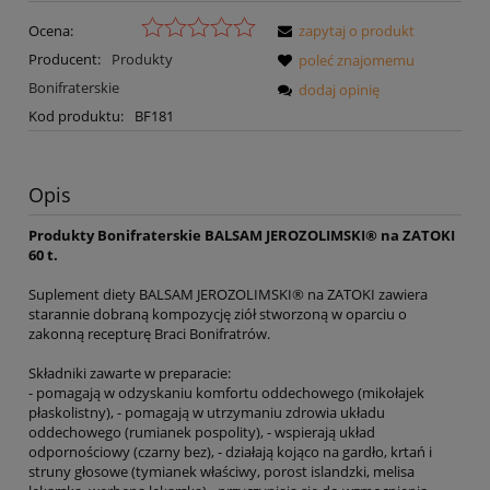
Ocena:
zapytaj o produkt
Producent:
Produkty
poleć znajomemu
Bonifraterskie
dodaj opinię
Kod produktu:
BF181
Opis
Produkty Bonifraterskie BALSAM JEROZOLIMSKI® na ZATOKI
60 t.
Suplement diety BALSAM JEROZOLIMSKI® na ZATOKI zawiera
starannie dobraną kompozycję ziół stworzoną w oparciu o
zakonną recepturę Braci Bonifratrów.
Składniki zawarte w preparacie:
- pomagają w odzyskaniu komfortu oddechowego (mikołajek
płaskolistny), - pomagają w utrzymaniu zdrowia układu
oddechowego (rumianek pospolity), - wspierają układ
odpornościowy (czarny bez), - działają kojąco na gardło, krtań i
struny głosowe (tymianek właściwy, porost islandzki, melisa