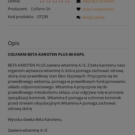
Ocena:
zapytaj o produkt
Producent:
Colfarm SA
poleć znajomemu
Kod produktu:
CF239
dodaj opinię
Opis
COLFARM BETA KAROTEN PLUS 60 KAPS.
BETA KAROTEN PLUS zawiera witaminę A i E. Z beta karotenu nasz
organizm wytwarza witaminę A, która pomaga zachować zdrową
skórę oraz prawidłowy stan błon śluzowych. Przyczynia się do
prawidłowego widzenia, pomaga w prawidłowym funkcjonowaniu
układu odpornościowego. Witamina A przyczynia się do
prawidłowego metabolizmu żelaza, oraz odgrywa rolę w procesie
specjalizacji komórek. Witamina E pomaga w ochronie komórek
przed stresem oksydacyjnym.Witamina A pomaga zachować
zdrową skórę
Wysoka dawka Beta Karotenu.
Zawiera witaminę A i E