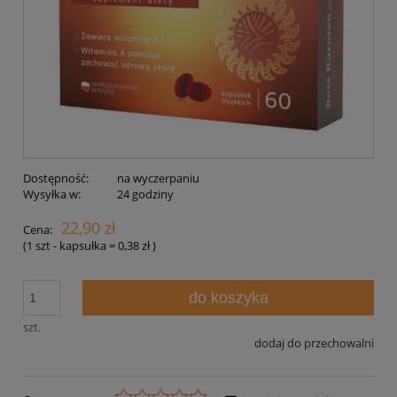
Dostępność:
na wyczerpaniu
Wysyłka w:
24 godziny
22,90 zł
Cena:
(1
szt - kapsułka
=
0,38 zł
)
do koszyka
szt.
dodaj do przechowalni