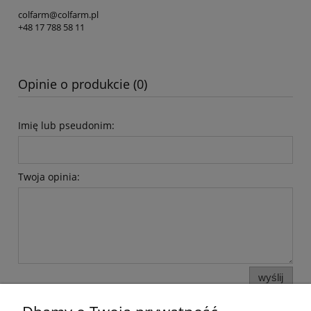
colfarm@colfarm.pl
+48 17 788 58 11
Opinie o produkcie (0)
Imię lub pseudonim:
Twoja opinia:
wyślij