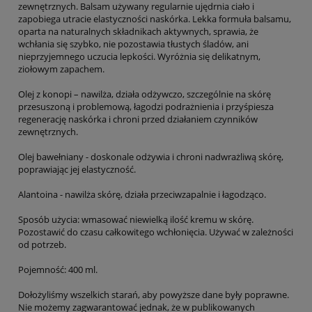
zewnętrznych. Balsam używany regularnie ujędrnia ciało i
zapobiega utracie elastyczności naskórka. Lekka formuła balsamu,
oparta na naturalnych składnikach aktywnych, sprawia, że
wchłania się szybko, nie pozostawia tłustych śladów, ani
nieprzyjemnego uczucia lepkości. Wyróżnia się delikatnym,
ziołowym zapachem.
Olej z konopi – nawilża, działa odżywczo, szczególnie na skórę
przesuszoną i problemową, łagodzi podrażnienia i przyśpiesza
regenerację naskórka i chroni przed działaniem czynników
zewnętrznych.
Olej bawełniany - doskonale odżywia i chroni nadwrażliwą skórę,
poprawiając jej elastyczność.
Alantoina - nawilża skórę, działa przeciwzapalnie i łagodząco.
Sposób użycia: wmasować niewielką ilość kremu w skórę.
Pozostawić do czasu całkowitego wchłonięcia. Używać w zależności
od potrzeb.
Pojemność: 400 ml.
Dołożyliśmy wszelkich starań, aby powyższe dane były poprawne.
Nie możemy zagwarantować jednak, że w publikowanych