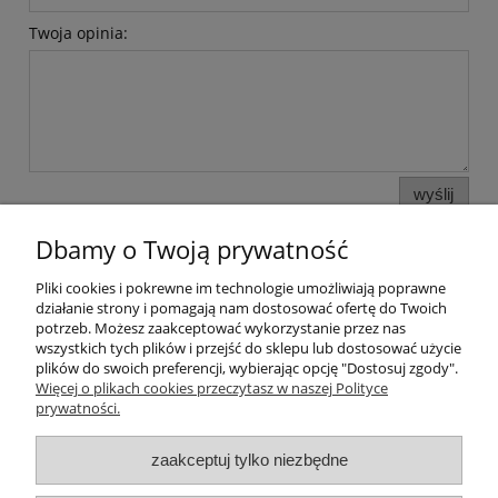
Twoja opinia:
wyślij
Dbamy o Twoją prywatność
Pliki cookies i pokrewne im technologie umożliwiają poprawne
Pomoc
działanie strony i pomagają nam dostosować ofertę do Twoich
potrzeb. Możesz zaakceptować wykorzystanie przez nas
wszystkich tych plików i przejść do sklepu lub dostosować użycie
Moje konto
plików do swoich preferencji, wybierając opcję "Dostosuj zgody".
Więcej o plikach cookies przeczytasz w naszej Polityce
prywatności.
Płatności i dostawa
zaakceptuj tylko niezbędne
Informacje