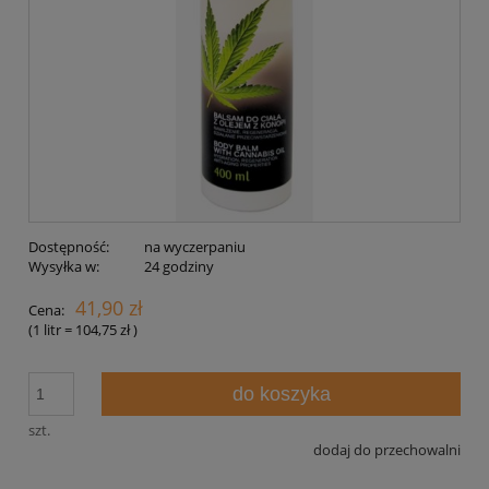
Dostępność:
na wyczerpaniu
Wysyłka w:
24 godziny
41,90 zł
Cena:
(1
litr
=
104,75 zł
)
do koszyka
szt.
dodaj do przechowalni