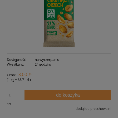
Dostępność:
na wyczerpaniu
Wysyłka w:
24 godziny
3,00 zł
Cena:
(1
kg
=
85,71 zł
)
do koszyka
szt
dodaj do przechowalni