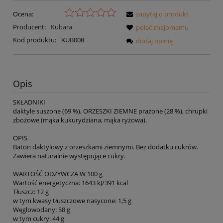
Ocena:
zapytaj o produkt
Producent:
Kubara
poleć znajomemu
Kod produktu:
KUB008
dodaj opinię
Opis
SKŁADNIKI
daktyle suszone (69 %), ORZESZKI ZIEMNE prażone (28 %), chrupki
zbożowe (mąka kukurydziana, mąka ryżowa).
OPIS
Baton daktylowy z orzeszkami ziemnymi. Bez dodatku cukrów.
Zawiera naturalnie występujące cukry.
WARTOŚĆ ODŻYWCZA W 100 g
Wartość energetyczna: 1643 kJ/391 kcal
Tłuszcz: 12 g
w tym kwasy tłuszczowe nasycone: 1,5 g
Węglowodany: 58 g
w tym cukry: 44 g