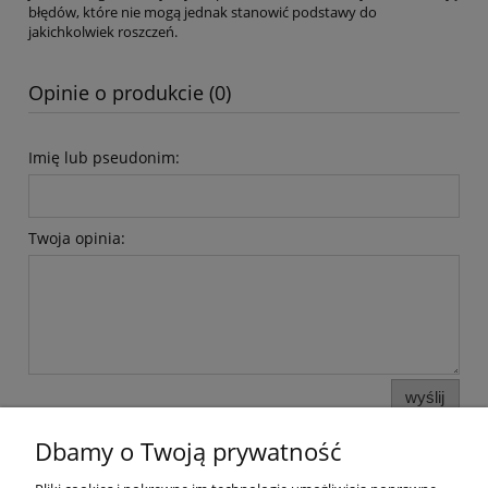
błędów, które nie mogą jednak stanowić podstawy do
jakichkolwiek roszczeń.
Opinie o produkcie (0)
Imię lub pseudonim:
Twoja opinia:
wyślij
Dbamy o Twoją prywatność