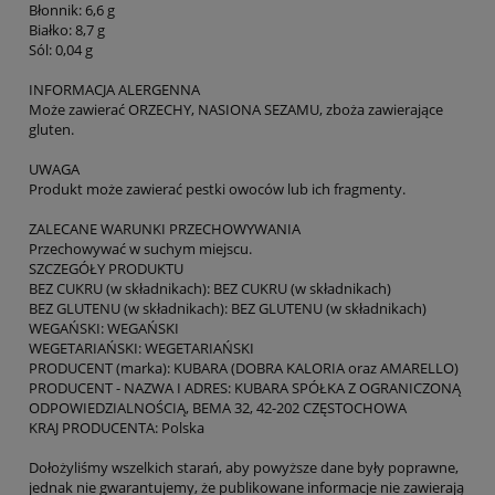
Błonnik: 6,6 g
Białko: 8,7 g
Sól: 0,04 g
INFORMACJA ALERGENNA
Może zawierać ORZECHY, NASIONA SEZAMU, zboża zawierające
gluten.
UWAGA
Produkt może zawierać pestki owoców lub ich fragmenty.
ZALECANE WARUNKI PRZECHOWYWANIA
Przechowywać w suchym miejscu.
SZCZEGÓŁY PRODUKTU
BEZ CUKRU (w składnikach): BEZ CUKRU (w składnikach)
BEZ GLUTENU (w składnikach): BEZ GLUTENU (w składnikach)
WEGAŃSKI: WEGAŃSKI
WEGETARIAŃSKI: WEGETARIAŃSKI
PRODUCENT (marka): KUBARA (DOBRA KALORIA oraz AMARELLO)
PRODUCENT - NAZWA I ADRES: KUBARA SPÓŁKA Z OGRANICZONĄ
ODPOWIEDZIALNOŚCIĄ, BEMA 32, 42-202 CZĘSTOCHOWA
KRAJ PRODUCENTA: Polska
Dołożyliśmy wszelkich starań, aby powyższe dane były poprawne,
jednak nie gwarantujemy, że publikowane informacje nie zawierają