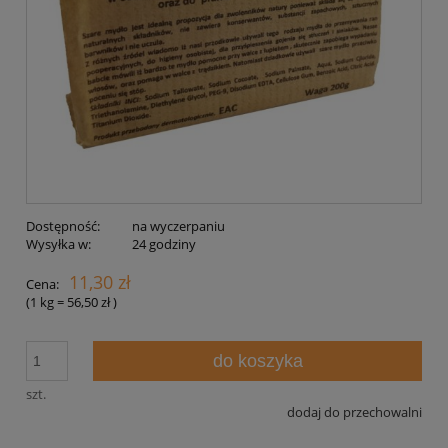
Dostępność:
na wyczerpaniu
Wysyłka w:
24 godziny
11,30 zł
Cena:
(1
kg
=
56,50 zł
)
do koszyka
szt.
dodaj do przechowalni