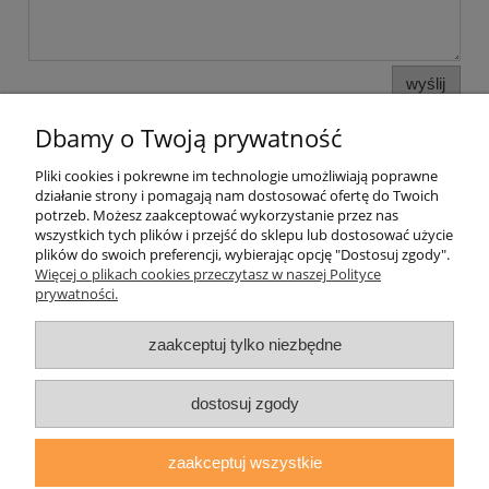
wyślij
Dbamy o Twoją prywatność
Pliki cookies i pokrewne im technologie umożliwiają poprawne
Pomoc
działanie strony i pomagają nam dostosować ofertę do Twoich
potrzeb. Możesz zaakceptować wykorzystanie przez nas
wszystkich tych plików i przejść do sklepu lub dostosować użycie
Moje konto
plików do swoich preferencji, wybierając opcję "Dostosuj zgody".
Więcej o plikach cookies przeczytasz w naszej Polityce
prywatności.
Płatności i dostawa
zaakceptuj tylko niezbędne
Informacje
O nas
dostosuj zgody
zaakceptuj wszystkie
daryziol.pl
|
ul. Grodzka Nr 23, 67-200 Głogów | woj. dolnośląskie
| tel.: 513093168 | email:
sklep@daryziol.pl
| NIP: 6921579498 |