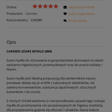
Ocena:
zapytaj o produkt
Producent:
Carmen
poleć znajomemu
Kod produktu:
CN0385
dodaj opinię
Opis
CARMEN SZARE MYDŁO 200G
Szare mydło do stosowania w gospodarstwie domowym w celach
sanitarno-higienicznych, przemysłowych oraz do prania odzieży i
tkanin.
Szare mydło jest idealną propozycją dla zwolenników natury
ponieważ składa się aż w 65% z naturalnych składników, nie
zawiera konserwantów, substancji zapachowych, sztucznych
barwników i nie uczula.
Z różnych źródeł wiadomo iż nasi przodkowie używali tego rodzaju
mydła do przemywania ran pooperacyjnych do higieny osobistej,
dla przyśpieszenia gojenia się stłuczeń i siniaków. Nasze babcie