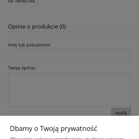
tel: 784563 566
Opinie o produkcie (0)
Imię lub pseudonim:
Twoja opinia:
wyślij
Dbamy o Twoją prywatność