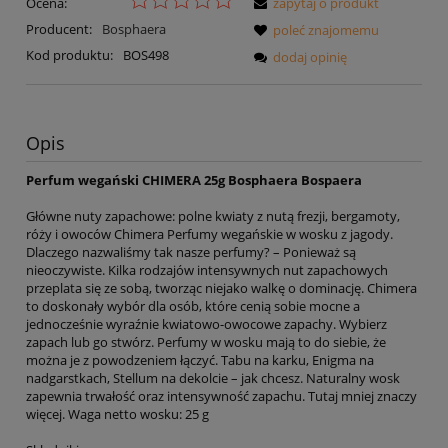
Ocena:
zapytaj o produkt
Producent:
Bosphaera
poleć znajomemu
Kod produktu:
BOS498
dodaj opinię
Opis
Perfum wegański CHIMERA 25g Bosphaera Bospaera
Główne nuty zapachowe: polne kwiaty z nutą frezji, bergamoty,
róży i owoców Chimera Perfumy wegańskie w wosku z jagody.
Dlaczego nazwaliśmy tak nasze perfumy? – Ponieważ są
nieoczywiste. Kilka rodzajów intensywnych nut zapachowych
przeplata się ze sobą, tworząc niejako walkę o dominację. Chimera
to doskonały wybór dla osób, które cenią sobie mocne a
jednocześnie wyraźnie kwiatowo-owocowe zapachy. Wybierz
zapach lub go stwórz. Perfumy w wosku mają to do siebie, że
można je z powodzeniem łączyć. Tabu na karku, Enigma na
nadgarstkach, Stellum na dekolcie – jak chcesz. Naturalny wosk
zapewnia trwałość oraz intensywność zapachu. Tutaj mniej znaczy
więcej. Waga netto wosku: 25 g