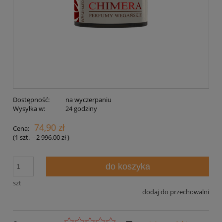
Dostępność:
na wyczerpaniu
Wysyłka w:
24 godziny
74,90 zł
Cena:
(1
szt.
=
2 996,00 zł
)
do koszyka
szt
dodaj do przechowalni