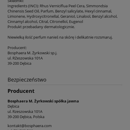
Składniki:
Ingredients (INCI): Rhus Verniciflua Peel Cera, Simmondsia
Chinensis Seed Oil, Parfum, Benzyl salicylate, Hexyl cinnamal,
Limonene, Hydroxycitronellal, Geraniol, Linalool, Benzyl alcohol,
Cinnamyl alcohol, Citral, Citronellol, Eugenol
Produkt przebadany dermatologicznie.
Niewielką ilość perfum nanieś na skórę i delikatnie rozsmaruj.
Producent:
Bosphaera M. Żyrkowski sp.j.
ul. RZeszowska 101A
39-200 Dębica
Bezpieczeństwo
Producent
Bosphaera M. Żyrkowski spółka jawna
Dębica
ul. Rzeszowska 101A
39-200 Dębica, Polska
kontakt@bosphaera.com