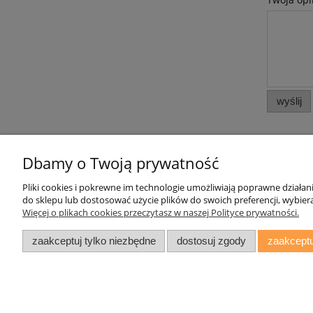
wyślij
Dbamy o Twoją prywatność
Pliki cookies i pokrewne im technologie umożliwiają poprawne działa
Pomoc
Moje konto
do sklepu lub dostosować użycie plików do swoich preferencji, wybiera
Więcej o plikach cookies przeczytasz w naszej Polityce prywatności.
Zwroty i reklamacje
Twoje zamówienia
Oświadczenie o Dostępności
Ustawienia konta
zaakceptuj tylko niezbędne
dostosuj zgody
zaakceptu
Regulamin
Przechowalnia
daryziol.pl
|
ul. Grodzka Nr 23, 67-2