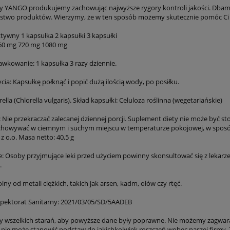
 YANGO produkujemy zachowując najwyższe rygory kontroli jakości. Dbamy 
stwo produktów. Wierzymy, że w ten sposób możemy skutecznie pomóc Ci 
tywny 1 kapsułka 2 kapsułki 3 kapsułki
360 mg 720 mg 1080 mg
awkowanie: 1 kapsułka 3 razy dziennie.
ia: Kapsułkę połknąć i popić dużą ilością wody, po posiłku.
rella (Chlorella vulgaris). Skład kapsułki: Celuloza roślinna (wegetariańskie)
: Nie przekraczać zalecanej dziennej porcji. Suplement diety nie może być s
echowywać w ciemnym i suchym miejscu w temperaturze pokojowej, w sposób
 o.o. Masa netto: 40,5 g
e: Osoby przyjmujące leki przed użyciem powinny skonsultować się z lekarz
.
ny od metali ciężkich, takich jak arsen, kadm, ołów czy rtęć.
pektorat Sanitarny: 2021/03/05/SD/5AADEB
y wszelkich starań, aby powyższe dane były poprawne. Nie możemy zagwar
co nie może stanowić podstaw do jakichkolwiek roszczeń wobec naszej firmy. 