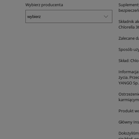
Wybierz producenta
Suplementy
bezpieczeń
Składnik ak
Chlorella 
Zalecane d
Sposób użyc
Skład: Chlo
Informacja
życia. Prz
YANGO Sp. z
Ostrzeżeni
karmiącym
Produkt wol
Główny Ins
Dołożyliśm
się błąd, 