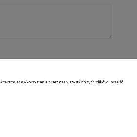
kceptować wykorzystanie przez nas wszystkich tych plików i przejść
O nas
ści
Kontakt
y ziół
Linki
O firmie
IP: 6921579498 | REGON: 382608731