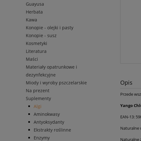
Guayusa
Herbata
Kawa
Konopie - olejki i pasty
Konopie - susz
Kosmetyki
Literatura
Maści
Materiały opatrunkowe i
dezynfekcyjne
Opis
Miody i wyroby pszczelarskie
Na prezent
Przede wsz
Suplementy
Yango Chl
Algi
Aminokwasy
EAN-13: 5
Antyoksydanty
Naturalne 
Ekstrakty roślinne
Enzymy
Naturalne 