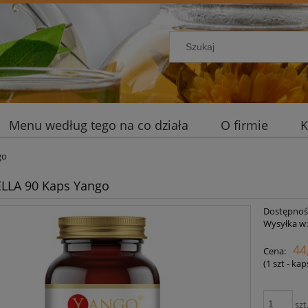
Menu według tego na co działa
O firmie
K
go
LLA 90 Kaps Yango
Dostępnoś
Wysyłka w
44
Cena:
(1
szt - ka
szt