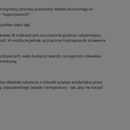
 fotosyntezy (procesu przemiany światła słonecznego w
zw. “superżywność”.
stkie części algi.
wej. W roślinach jest ona znacznie grubsza i sztywniejsza,
ść. W rezultacie jednak są znacznie trudniejsze do strawienia
 odżywczych, wielu badaczy twierdzi, że organizm człowieka
komórkową.
kie składniki odżywcze z chlorelli są łatwo wchłanialne przez
 odpowiedniego światła i temperatury - tak, aby nie narazić