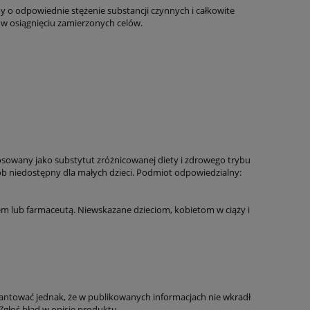
o odpowiednie stężenie substancji czynnych i całkowite
w osiągnięciu zamierzonych celów.
tosowany jako substytut zróżnicowanej diety i zdrowego trybu
 niedostępny dla małych dzieci. Podmiot odpowiedzialny:
em lub farmaceutą. Niewskazane dzieciom, kobietom w ciąży i
antować jednak, że w publikowanych informacjach nie wkradł
Zgłoś błąd w opisie produktu