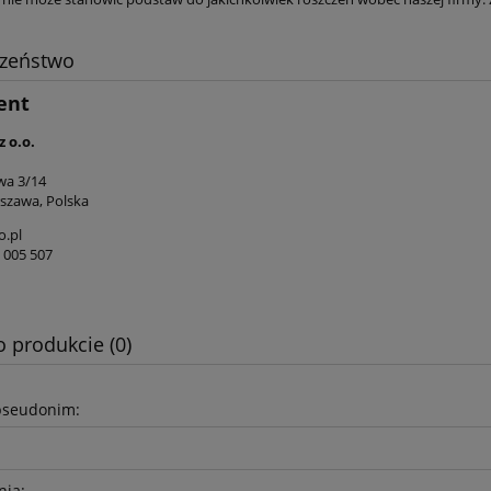
czeństwo
ent
z o.o.
wa 3/14
szawa, Polska
.pl
1 005 507
o produkcie (0)
pseudonim:
nia: