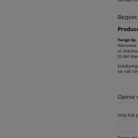
Bezpie
Produc
Yango Sp. 
Warszawa
ul. Granito
02-681 War
bok@yango
tel: +48 73
Opinie 
Imię lub 
Twoja opi