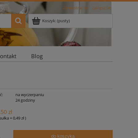
Zarejestruj się
Zaloguj się
Koszyk:
(pusty)
ontakt
Blog
ć:
na wyczerpaniu
:
24 godziny
,50 zł
psułka
=
0,49 zł
)
do koszyka
.