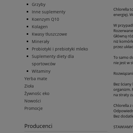
Grzyby
Chlorella 
Inne suplementy
energię). W
Koenzym Q10
W przypadk
Kolagen
Rozerwane
Kwasy tłuszczowe
Główną róż
Minerały
niż komórk
przez ukł
Probiotyki i prebiotyki mleko
Suplementy diety dla
To samo do
nie jest w
sportowców
Witaminy
Rozwiązani
Yerba mate
Bez ściany 
Zioła
organizm. 
Żywnośc eko
na straty 
Nowości
Chlorella 
Promocje
Odpowiedni
Bez dodatk
Producenci
STAWIAMY 