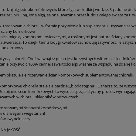
to rodzaj alg jednokomórkowych, które żyją w słodkiej wodzie. Są zdolne do
raz ze Spiruliną, inną algą, są one uważane przez ludzi z całego świata za t.
u stosowania chlorelli w formie pożywienia lub suplementu, używane są wszy
 ściany komórkowe
nicą między komórkami zwierzęcymi, a roślinnymi jest natura ściany komórko
a zwierzęca. To dzięki temu łodygi kwiatów zachowują sztywność i elastyczno
ad pokarmowy.
tyczy chlorelli. Choć wewnątrz pełna jest korzystnych witamin i składników
 stanie przyswoić 100% cennej zawartości algi właśnie ze względu na ścianę 
em okazuje się rozerwanie ścian komórkowych suplementowanej chlorelli.
komórkowej chlorella staje się bardziej „biodostępna”. Oznacza to, że wszyst
Rozbijanie ścian komórkowych to wysoce specjalistyczny proces, wymagający
zawartych w chlorelli składników odżywczych.
z rozerwanymi ścianami komórkowymi
 dla wegan i wegetarian!
ów i wypełniaczy
NA JAKOŚĆ!