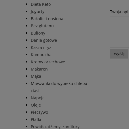
Dieta Keto
Jogurty
Twoja opi
Bakalie i nasiona
Bez glutenu
Buliony
Dania gotowe
Kasza i ryż
wyślij
Kombucha
Kremy orzechowe
Makaron
Mąka
Mieszanki do wypieku chleba i
ciast
Napoje
Oleje
Pieczywo
Płatki
Powidła, dżemy, konfitury