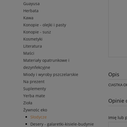
Guayusa
Herbata
Kawa
Konopie - olejki i pasty
Konopie - susz
Kosmetyki
Literatura
Maści
Materiały opatrunkowe i
dezynfekcyjne
Opis
Miody i wyroby pszczelarskie
Na prezent
CIASTKA OR
Suplementy
Yerba mate
Opinie 
Zioła
Żywnośc eko
Słodycze
Imię lub 
Desery - galaretki-kisiele-budynie