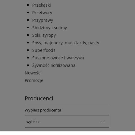
Przekąski
Przetwory
Przyprawy
Słodzimy i solimy
Soki, syropy
Sosy, majonezy, musztardy, pasty
Superfoods
Suszone owoce i warzywa
Żywność liofilizowana
Nowości
Promocje
Producenci
Wybierz producenta