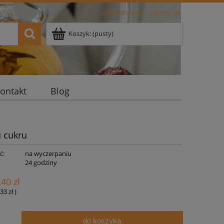
Zarejestruj się
Zaloguj się
Koszyk:
(pusty)
ontakt
Blog
 cukru
ć:
na wyczerpaniu
:
24 godziny
,40 zł
33 zł
)
do koszyka