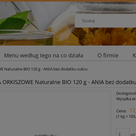
Menu według tego na co działa
O firmie
K
 Naturalne BIO 120 g - ANIA bez dodatku cukru
 ORKISZOWE Naturalne BIO 120 g - ANIA bez dodatku
Dostępnoś
Wysyłka w
12
Cena:
(1
kg
=
103,
szt