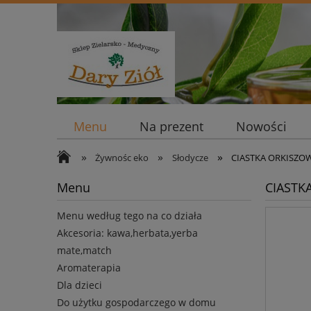
Menu
Na prezent
Nowości
»
»
»
Żywnośc eko
Słodycze
CIASTKA ORKISZOWE
Menu
CIASTKA
Menu według tego na co działa
Akcesoria: kawa,herbata,yerba
mate,match
Aromaterapia
Dla dzieci
Do użytku gospodarczego w domu