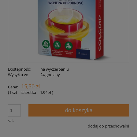
Dostępność:
na wyczerpaniu
Wysyłka w:
24 godziny
15,50 zł
Cena:
(1
szt - saszetka
=
1,94 zł
)
do koszyka
szt.
dodaj do przechowalni