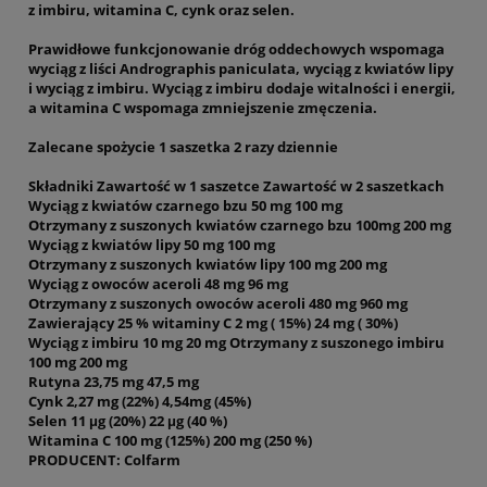
z imbiru, witamina C, cynk oraz selen.
Prawidłowe funkcjonowanie dróg oddechowych wspomaga
wyciąg z liści Andrographis paniculata, wyciąg z kwiatów lipy
i wyciąg z imbiru. Wyciąg z imbiru dodaje witalności i energii,
a witamina C wspomaga zmniejszenie zmęczenia.
Zalecane spożycie 1 saszetka 2 razy dziennie
Składniki Zawartość w 1 saszetce Zawartość w 2 saszetkach
Wyciąg z kwiatów czarnego bzu 50 mg 100 mg
Otrzymany z suszonych kwiatów czarnego bzu 100mg 200 mg
Wyciąg z kwiatów lipy 50 mg 100 mg
Otrzymany z suszonych kwiatów lipy 100 mg 200 mg
Wyciąg z owoców aceroli 48 mg 96 mg
Otrzymany z suszonych owoców aceroli 480 mg 960 mg
Zawierający 25 % witaminy C 2 mg ( 15%) 24 mg ( 30%)
Wyciąg z imbiru 10 mg 20 mg
Otrzymany z suszonego imbiru
100 mg 200 mg
Rutyna 23,75 mg 47,5 mg
Cynk 2,27 mg (22%) 4,54mg (45%)
Selen 11 μg (20%) 22 μg (40 %)
Witamina C 100 mg (125%) 200 mg (250 %)
PRODUCENT: Colfarm