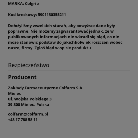
MARKA: Colgrip
Kod kreskowy: 5901130355211
Dołożyliśmy wszelkich starań, aby powyższe dane były
poprawne. Nie możemy zagwarantować jednak, że w
publikowanych informacjach nie wkradł się błąd, co nie
może stanowić podstaw do jakichkolwiek roszczeń wobec
naszej firmy. Zgłoś błąd w opisie produktu
Bezpieczeństwo
Producent
Zakłady Farmaceutyczne Colfarm S.A.
Mielec
ul. Wojska Polskiego 3
39-300 Mielec, Polska
colfarm@colfarm.pl
+48 17 788 58 11