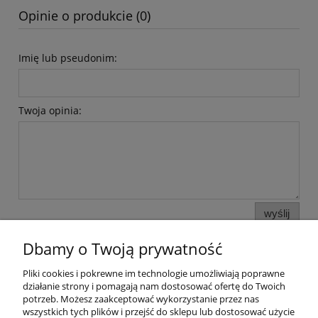
Opinie o produkcie (0)
Imię lub pseudonim:
Twoja opinia:
wyślij
Dbamy o Twoją prywatność
Pliki cookies i pokrewne im technologie umożliwiają poprawne
Pomoc
działanie strony i pomagają nam dostosować ofertę do Twoich
potrzeb. Możesz zaakceptować wykorzystanie przez nas
wszystkich tych plików i przejść do sklepu lub dostosować użycie
Moje konto