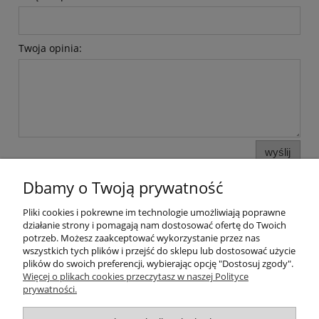
Twoja opinia:
wyślij
Dbamy o Twoją prywatność
Pliki cookies i pokrewne im technologie umożliwiają poprawne
Pomoc
działanie strony i pomagają nam dostosować ofertę do Twoich
potrzeb. Możesz zaakceptować wykorzystanie przez nas
wszystkich tych plików i przejść do sklepu lub dostosować użycie
Moje konto
plików do swoich preferencji, wybierając opcję "Dostosuj zgody".
Więcej o plikach cookies przeczytasz w naszej Polityce
prywatności.
Płatności i dostawa