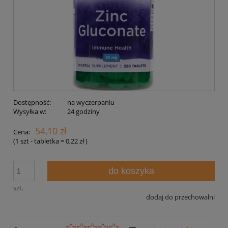
Dostępność:
na wyczerpaniu
Wysyłka w:
24 godziny
54,10 zł
Cena:
(1
szt - tabletka
=
0,22 zł
)
do koszyka
szt.
dodaj do przechowalni