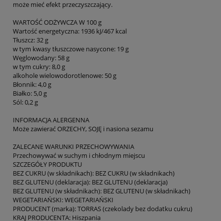
może mieć efekt przeczyszczający.
WARTOŚĆ ODŻYWCZA W 100 g
Wartość energetyczna: 1936 kJ/467 kcal
Tłuszcz: 32 g
w tym kwasy tłuszczowe nasycone: 19 g
Węglowodany: 58 g
w tym cukry: 8,0 g
alkohole wielowodorotlenowe: 50 g
Błonnik: 4,0 g
Białko: 5,0 g
Sól: 0,2 g
INFORMACJA ALERGENNA
Może zawierać ORZECHY, SOJĘ i nasiona sezamu
ZALECANE WARUNKI PRZECHOWYWANIA
Przechowywać w suchym i chłodnym miejscu
SZCZEGÓŁY PRODUKTU
BEZ CUKRU (w składnikach): BEZ CUKRU (w składnikach)
BEZ GLUTENU (deklaracja): BEZ GLUTENU (deklaracja)
BEZ GLUTENU (w składnikach): BEZ GLUTENU (w składnikach)
WEGETARIAŃSKI: WEGETARIAŃSKI
PRODUCENT (marka): TORRAS (czekolady bez dodatku cukru)
KRAJ PRODUCENTA: Hiszpania