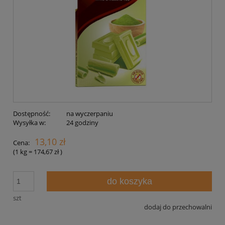
Dostępność:
na wyczerpaniu
Wysyłka w:
24 godziny
13,10 zł
Cena:
(1
kg
=
174,67 zł
)
do koszyka
szt
dodaj do przechowalni